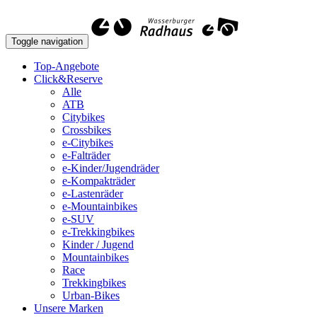
Toggle navigation
Top-Angebote
Click&Reserve
Alle
ATB
Citybikes
Crossbikes
e-Citybikes
e-Falträder
e-Kinder/Jugendräder
e-Kompakträder
e-Lastenräder
e-Mountainbikes
e-SUV
e-Trekkingbikes
Kinder / Jugend
Mountainbikes
Race
Trekkingbikes
Urban-Bikes
Unsere Marken