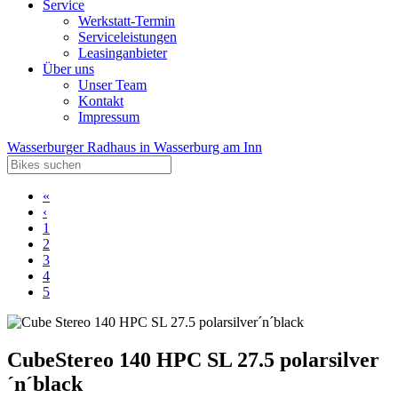
Service
Werkstatt-Termin
Serviceleistungen
Leasinganbieter
Über uns
Unser Team
Kontakt
Impressum
Wasserburger Radhaus in Wasserburg am Inn
«
‹
1
2
3
4
5
Cube
Stereo 140 HPC SL 27.5 polarsilver
´n´black