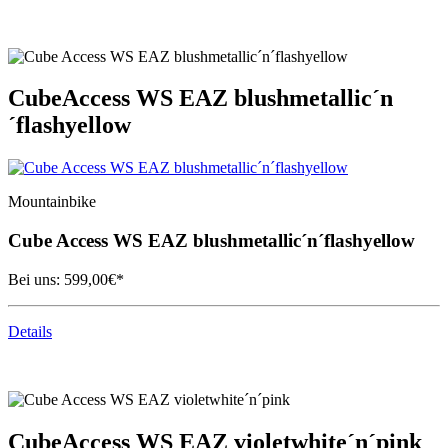
Cube
Access WS EAZ blushmetallic´n
´flashyellow
Mountainbike
Cube
Access WS EAZ blushmetallic´n´flashyellow
Bei uns:
599,00
€*
Details
Cube
Access WS EAZ violetwhite´n´pink