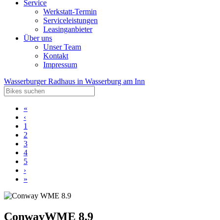
Service
Werkstatt-Termin
Serviceleistungen
Leasinganbieter
Über uns
Unser Team
Kontakt
Impressum
Wasserburger Radhaus in Wasserburg am Inn
«
‹
1
2
3
4
5
›
»
Conway
WME 8.9