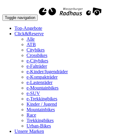
Toggle navigation
Top-Angebote
Click&Reserve
Alle
ATB
Citybikes
Crossbikes
e-Citybikes
e-Falträder
e-Kinder/Jugendräder
e-Kompakträder
e-Lastenräder
e-Mountainbikes
e-SUV
e-Trekkingbikes
Kinder / Jugend
Mountainbikes
Race
Trekkingbikes
Urban-Bikes
Unsere Marken