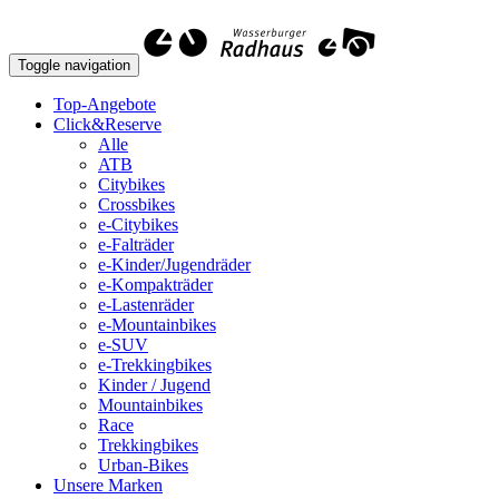
Toggle navigation
Top-Angebote
Click&Reserve
Alle
ATB
Citybikes
Crossbikes
e-Citybikes
e-Falträder
e-Kinder/Jugendräder
e-Kompakträder
e-Lastenräder
e-Mountainbikes
e-SUV
e-Trekkingbikes
Kinder / Jugend
Mountainbikes
Race
Trekkingbikes
Urban-Bikes
Unsere Marken