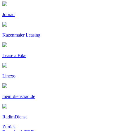
Jobrad
Kazenmaier Leasing
Lease a Bike
Linexo
mein-dienstrad.de
RadimDienst
Zurück