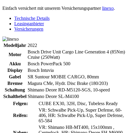
Einfach versichert mit unserem Versicherungspartner
linexo
.
Technische Details
Leasinganbieter
Versicherungen
Modelljahr
2022
Bosch Drive Unit Cargo Line Generation 4 (85Nm)
Motor
Cruise (250Watt)
Akku
Bosch PowerPack 500
Display
Bosch Intuvia
Gabel
SR Suntour MOBIE CARGO, 80mm
Bremse
Magura CMe, Hydr. Disc Brake (180/203)
Schaltung
Shimano Deore RD-M5120-SGS, 10-speed
Schalthebel
Shimano Deore SL-M4100
Felgen:
CUBE EX30, 32H, Disc, Tubeless Ready
VR: Schwalbe Pick-Up, Super Defense, 60-
Reifen:
406, HR: Schwalbe Pick-Up, Super Defense,
65-584
VR: Shimano HB-MT400, 15x100mm ,
Naben:
Centerlock, HR: Shimano Deore FH-M6000,