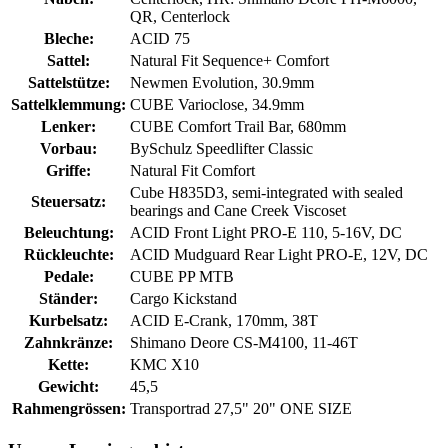
QR, Centerlock
Bleche:
ACID 75
Sattel:
Natural Fit Sequence+ Comfort
Sattelstütze:
Newmen Evolution, 30.9mm
Sattelklemmung:
CUBE Varioclose, 34.9mm
Lenker:
CUBE Comfort Trail Bar, 680mm
Vorbau:
BySchulz Speedlifter Classic
Griffe:
Natural Fit Comfort
Cube H835D3, semi-integrated with sealed
Steuersatz:
bearings and Cane Creek Viscoset
Beleuchtung:
ACID Front Light PRO-E 110, 5-16V, DC
Rückleuchte:
ACID Mudguard Rear Light PRO-E, 12V, DC
Pedale:
CUBE PP MTB
Ständer:
Cargo Kickstand
Kurbelsatz:
ACID E-Crank, 170mm, 38T
Zahnkränze:
Shimano Deore CS-M4100, 11-46T
Kette:
KMC X10
Gewicht:
45,5
Rahmengrössen:
Transportrad 27,5" 20" ONE SIZE