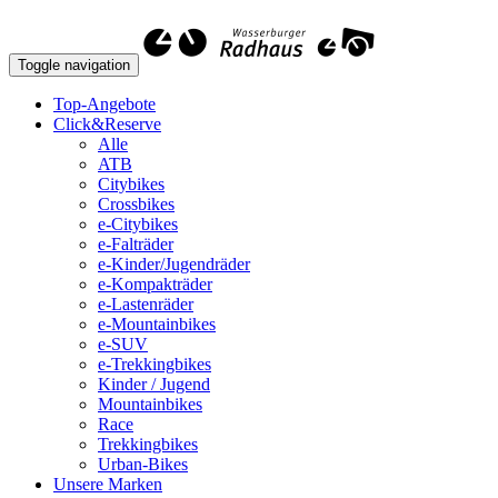
Toggle navigation
Top-Angebote
Click&Reserve
Alle
ATB
Citybikes
Crossbikes
e-Citybikes
e-Falträder
e-Kinder/Jugendräder
e-Kompakträder
e-Lastenräder
e-Mountainbikes
e-SUV
e-Trekkingbikes
Kinder / Jugend
Mountainbikes
Race
Trekkingbikes
Urban-Bikes
Unsere Marken