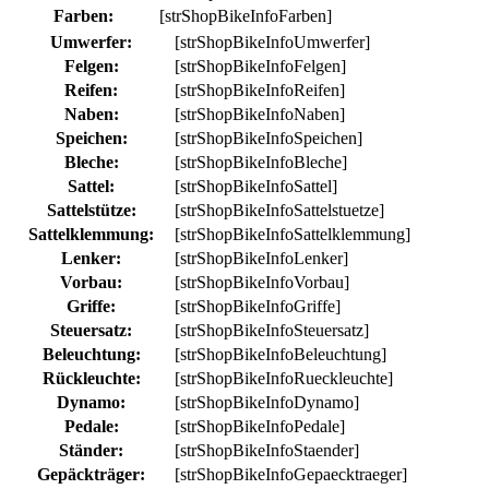
Farben:
[strShopBikeInfoFarben]
Umwerfer:
[strShopBikeInfoUmwerfer]
Felgen:
[strShopBikeInfoFelgen]
Reifen:
[strShopBikeInfoReifen]
Naben:
[strShopBikeInfoNaben]
Speichen:
[strShopBikeInfoSpeichen]
Bleche:
[strShopBikeInfoBleche]
Sattel:
[strShopBikeInfoSattel]
Sattelstütze:
[strShopBikeInfoSattelstuetze]
Sattelklemmung:
[strShopBikeInfoSattelklemmung]
Lenker:
[strShopBikeInfoLenker]
Vorbau:
[strShopBikeInfoVorbau]
Griffe:
[strShopBikeInfoGriffe]
Steuersatz:
[strShopBikeInfoSteuersatz]
Beleuchtung:
[strShopBikeInfoBeleuchtung]
Rückleuchte:
[strShopBikeInfoRueckleuchte]
Dynamo:
[strShopBikeInfoDynamo]
Pedale:
[strShopBikeInfoPedale]
Ständer:
[strShopBikeInfoStaender]
Gepäckträger:
[strShopBikeInfoGepaecktraeger]