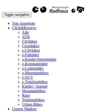
Toggle navigation
Top-Angebote
Click&Reserve
Alle
ATB
Citybikes
Crossbikes
e-Citybikes
e-Falträder
e-Kinder/Jugendräder
e-Kompakträder
e-Lastenräder
e-Mountainbikes
e-SUV
e-Trekkingbikes
Kinder / Jugend
Mountainbikes
Race
Trekkingbikes
Urban-Bikes
Unsere Marken