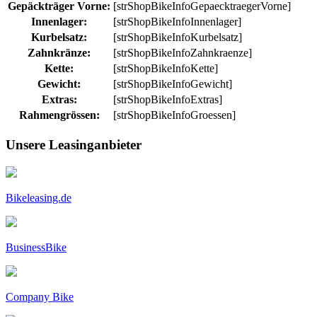
Gepäckträger Vorne:
[strShopBikeInfoGepaecktraegerVorne]
Innenlager:
[strShopBikeInfoInnenlager]
Kurbelsatz:
[strShopBikeInfoKurbelsatz]
Zahnkränze:
[strShopBikeInfoZahnkraenze]
Kette:
[strShopBikeInfoKette]
Gewicht:
[strShopBikeInfoGewicht]
Extras:
[strShopBikeInfoExtras]
Rahmengrössen:
[strShopBikeInfoGroessen]
Unsere Leasinganbieter
Bikeleasing.de
BusinessBike
Company Bike