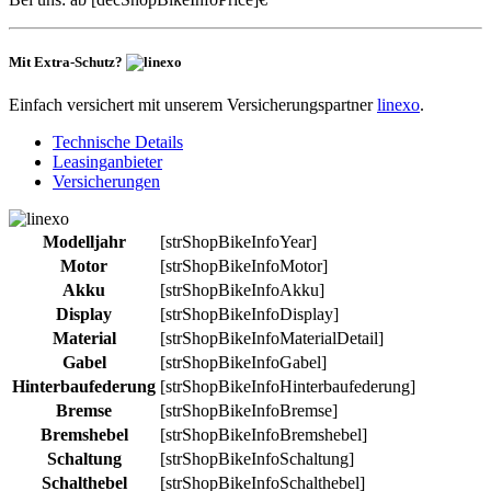
Mit Extra-Schutz?
Einfach versichert mit unserem Versicherungspartner
linexo
.
Technische Details
Leasinganbieter
Versicherungen
Modelljahr
[strShopBikeInfoYear]
Motor
[strShopBikeInfoMotor]
Akku
[strShopBikeInfoAkku]
Display
[strShopBikeInfoDisplay]
Material
[strShopBikeInfoMaterialDetail]
Gabel
[strShopBikeInfoGabel]
Hinterbaufederung
[strShopBikeInfoHinterbaufederung]
Bremse
[strShopBikeInfoBremse]
Bremshebel
[strShopBikeInfoBremshebel]
Schaltung
[strShopBikeInfoSchaltung]
Schalthebel
[strShopBikeInfoSchalthebel]