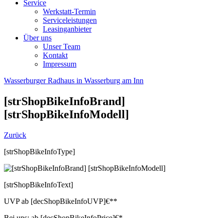
Service
Werkstatt-Termin
Serviceleistungen
Leasinganbieter
Über uns
Unser Team
Kontakt
Impressum
Wasserburger Radhaus in Wasserburg am Inn
[strShopBikeInfoBrand]
[strShopBikeInfoModell]
Zurück
[strShopBikeInfoType]
[strShopBikeInfoText]
UVP
ab
[decShopBikeInfoUVP]
€**
Bei uns:
ab
[decShopBikeInfoPrice]
€*