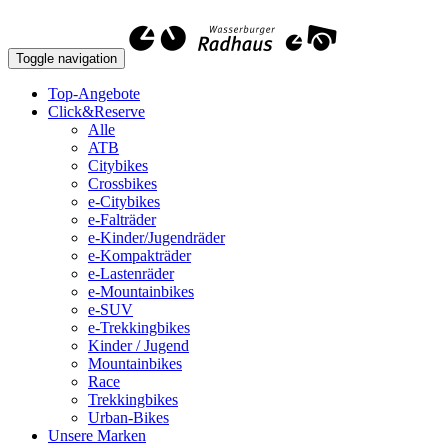
Toggle navigation
Top-Angebote
Click&Reserve
Alle
ATB
Citybikes
Crossbikes
e-Citybikes
e-Falträder
e-Kinder/Jugendräder
e-Kompakträder
e-Lastenräder
e-Mountainbikes
e-SUV
e-Trekkingbikes
Kinder / Jugend
Mountainbikes
Race
Trekkingbikes
Urban-Bikes
Unsere Marken