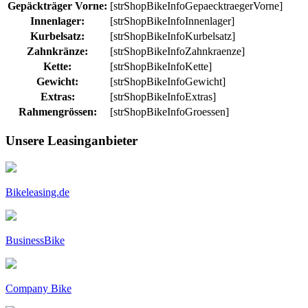
Gepäckträger Vorne:
[strShopBikeInfoGepaecktraegerVorne]
Innenlager:
[strShopBikeInfoInnenlager]
Kurbelsatz:
[strShopBikeInfoKurbelsatz]
Zahnkränze:
[strShopBikeInfoZahnkraenze]
Kette:
[strShopBikeInfoKette]
Gewicht:
[strShopBikeInfoGewicht]
Extras:
[strShopBikeInfoExtras]
Rahmengrössen:
[strShopBikeInfoGroessen]
Unsere Leasinganbieter
Bikeleasing.de
BusinessBike
Company Bike