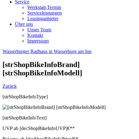
Service
Werkstatt-Termin
Serviceleistungen
Leasinganbieter
Über uns
Unser Team
Kontakt
Impressum
Wasserburger Radhaus in Wasserburg am Inn
[strShopBikeInfoBrand]
[strShopBikeInfoModell]
Zurück
[strShopBikeInfoType]
[strShopBikeInfoText]
UVP
ab
[decShopBikeInfoUVP]
€**
Bei uns:
ab
[decShopBikeInfoPrice]
€*