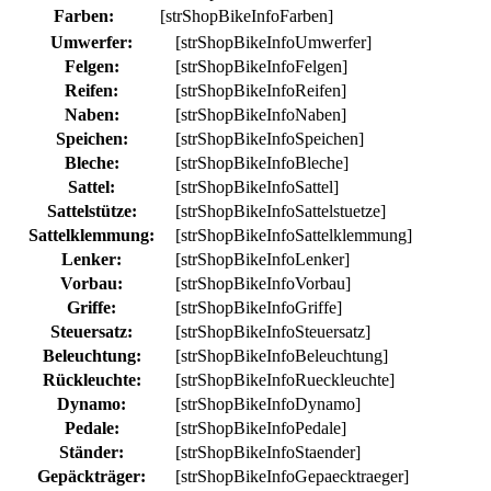
Farben:
[strShopBikeInfoFarben]
Umwerfer:
[strShopBikeInfoUmwerfer]
Felgen:
[strShopBikeInfoFelgen]
Reifen:
[strShopBikeInfoReifen]
Naben:
[strShopBikeInfoNaben]
Speichen:
[strShopBikeInfoSpeichen]
Bleche:
[strShopBikeInfoBleche]
Sattel:
[strShopBikeInfoSattel]
Sattelstütze:
[strShopBikeInfoSattelstuetze]
Sattelklemmung:
[strShopBikeInfoSattelklemmung]
Lenker:
[strShopBikeInfoLenker]
Vorbau:
[strShopBikeInfoVorbau]
Griffe:
[strShopBikeInfoGriffe]
Steuersatz:
[strShopBikeInfoSteuersatz]
Beleuchtung:
[strShopBikeInfoBeleuchtung]
Rückleuchte:
[strShopBikeInfoRueckleuchte]
Dynamo:
[strShopBikeInfoDynamo]
Pedale:
[strShopBikeInfoPedale]
Ständer:
[strShopBikeInfoStaender]
Gepäckträger:
[strShopBikeInfoGepaecktraeger]