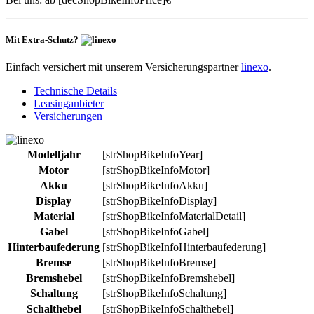
Mit Extra-Schutz?
Einfach versichert mit unserem Versicherungspartner
linexo
.
Technische Details
Leasinganbieter
Versicherungen
Modelljahr
[strShopBikeInfoYear]
Motor
[strShopBikeInfoMotor]
Akku
[strShopBikeInfoAkku]
Display
[strShopBikeInfoDisplay]
Material
[strShopBikeInfoMaterialDetail]
Gabel
[strShopBikeInfoGabel]
Hinterbaufederung
[strShopBikeInfoHinterbaufederung]
Bremse
[strShopBikeInfoBremse]
Bremshebel
[strShopBikeInfoBremshebel]
Schaltung
[strShopBikeInfoSchaltung]
Schalthebel
[strShopBikeInfoSchalthebel]