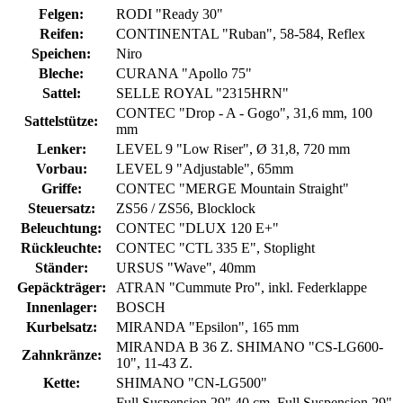
Felgen:
RODI "Ready 30"
Reifen:
CONTINENTAL "Ruban", 58-584, Reflex
Speichen:
Niro
Bleche:
CURANA "Apollo 75"
Sattel:
SELLE ROYAL "2315HRN"
CONTEC "Drop - A - Gogo", 31,6 mm, 100
Sattelstütze:
mm
Lenker:
LEVEL 9 "Low Riser", Ø 31,8, 720 mm
Vorbau:
LEVEL 9 "Adjustable", 65mm
Griffe:
CONTEC "MERGE Mountain Straight"
Steuersatz:
ZS56 / ZS56, Blocklock
Beleuchtung:
CONTEC "DLUX 120 E+"
Rückleuchte:
CONTEC "CTL 335 E", Stoplight
Ständer:
URSUS "Wave", 40mm
Gepäckträger:
ATRAN "Cummute Pro", inkl. Federklappe
Innenlager:
BOSCH
Kurbelsatz:
MIRANDA "Epsilon", 165 mm
MIRANDA B 36 Z. SHIMANO "CS-LG600-
Zahnkränze:
10", 11-43 Z.
Kette:
SHIMANO "CN-LG500"
Full Suspension 29" 40 cm, Full Suspension 29"