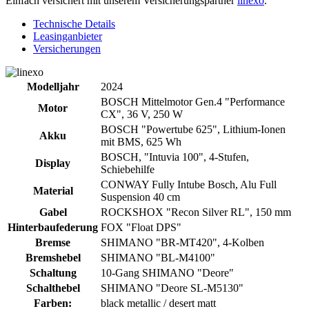
Einfach versichert mit unserem Versicherungspartner
linexo
.
Technische Details
Leasinganbieter
Versicherungen
Modelljahr
2024
BOSCH Mittelmotor Gen.4 "Performance
Motor
CX", 36 V, 250 W
BOSCH "Powertube 625", Lithium-Ionen
Akku
mit BMS, 625 Wh
BOSCH, "Intuvia 100", 4-Stufen,
Display
Schiebehilfe
CONWAY Fully Intube Bosch, Alu Full
Material
Suspension 40 cm
Gabel
ROCKSHOX "Recon Silver RL", 150 mm
Hinterbaufederung
FOX "Float DPS"
Bremse
SHIMANO "BR-MT420", 4-Kolben
Bremshebel
SHIMANO "BL-M4100"
Schaltung
10-Gang SHIMANO "Deore"
Schalthebel
SHIMANO "Deore SL-M5130"
Farben:
black metallic / desert matt