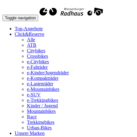
Toggle navigation
Top-Angebote
Click&Reserve
Alle
ATB
Citybikes
Crossbikes
e-Citybikes
e-Falträder
e-Kinder/Jugendräder
e-Kompakträder
e-Lastenräder
e-Mountainbikes
e-SUV
e-Trekkingbikes
Kinder / Jugend
Mountainbikes
Race
Trekkingbikes
Urban-Bikes
Unsere Marken