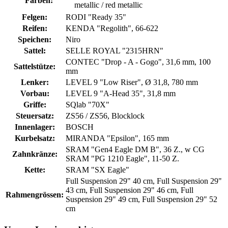
Farben:
metallic / red metallic
Felgen:
RODI "Ready 35"
Reifen:
KENDA "Regolith", 66-622
Speichen:
Niro
Sattel:
SELLE ROYAL "2315HRN"
CONTEC "Drop - A - Gogo", 31,6 mm, 100
Sattelstütze:
mm
Lenker:
LEVEL 9 "Low Riser", Ø 31,8, 780 mm
Vorbau:
LEVEL 9 "A-Head 35", 31,8 mm
Griffe:
SQlab "70X"
Steuersatz:
ZS56 / ZS56, Blocklock
Innenlager:
BOSCH
Kurbelsatz:
MIRANDA "Epsilon", 165 mm
SRAM "Gen4 Eagle DM B", 36 Z., w CG
Zahnkränze:
SRAM "PG 1210 Eagle", 11-50 Z.
Kette:
SRAM "SX Eagle"
Full Suspension 29" 40 cm, Full Suspension 29"
43 cm, Full Suspension 29" 46 cm, Full
Rahmengrössen:
Suspension 29" 49 cm, Full Suspension 29" 52
cm