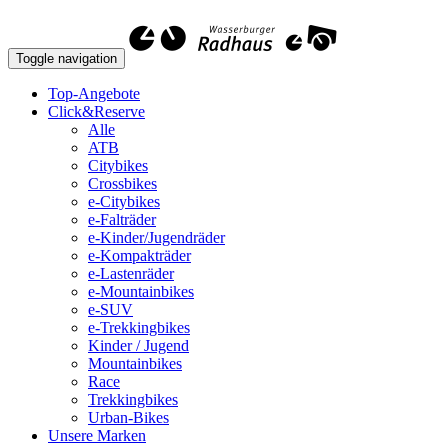
Toggle navigation
Top-Angebote
Click&Reserve
Alle
ATB
Citybikes
Crossbikes
e-Citybikes
e-Falträder
e-Kinder/Jugendräder
e-Kompakträder
e-Lastenräder
e-Mountainbikes
e-SUV
e-Trekkingbikes
Kinder / Jugend
Mountainbikes
Race
Trekkingbikes
Urban-Bikes
Unsere Marken