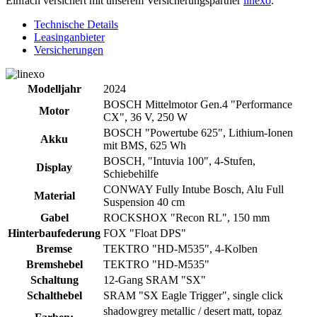
Einfach versichert mit unserem Versicherungspartner
linexo
.
Technische Details
Leasinganbieter
Versicherungen
Modelljahr
2024
BOSCH Mittelmotor Gen.4 "Performance
Motor
CX", 36 V, 250 W
BOSCH "Powertube 625", Lithium-Ionen
Akku
mit BMS, 625 Wh
BOSCH, "Intuvia 100", 4-Stufen,
Display
Schiebehilfe
CONWAY Fully Intube Bosch, Alu Full
Material
Suspension 40 cm
Gabel
ROCKSHOX "Recon RL", 150 mm
Hinterbaufederung
FOX "Float DPS"
Bremse
TEKTRO "HD-M535", 4-Kolben
Bremshebel
TEKTRO "HD-M535"
Schaltung
12-Gang SRAM "SX"
Schalthebel
SRAM "SX Eagle Trigger", single click
shadowgrey metallic / desert matt, topaz