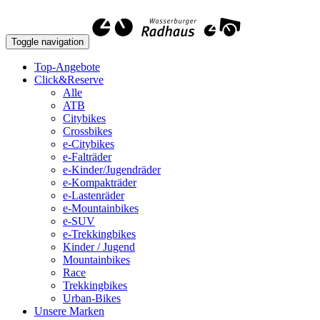
Toggle navigation
Top-Angebote
Click&Reserve
Alle
ATB
Citybikes
Crossbikes
e-Citybikes
e-Falträder
e-Kinder/Jugendräder
e-Kompakträder
e-Lastenräder
e-Mountainbikes
e-SUV
e-Trekkingbikes
Kinder / Jugend
Mountainbikes
Race
Trekkingbikes
Urban-Bikes
Unsere Marken