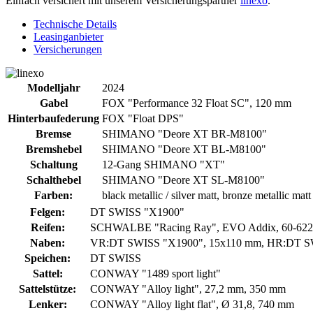
Einfach versichert mit unserem Versicherungspartner
linexo
.
Technische Details
Leasinganbieter
Versicherungen
Modelljahr
2024
Gabel
FOX "Performance 32 Float SC", 120 mm
Hinterbaufederung
FOX "Float DPS"
Bremse
SHIMANO "Deore XT BR-M8100"
Bremshebel
SHIMANO "Deore XT BL-M8100"
Schaltung
12-Gang SHIMANO "XT"
Schalthebel
SHIMANO "Deore XT SL-M8100"
Farben:
black metallic / silver matt, bronze metallic matt 
Felgen:
DT SWISS "X1900"
Reifen:
SCHWALBE "Racing Ray", EVO Addix, 60-622, 
Naben:
VR:DT SWISS "X1900", 15x110 mm, HR:DT S
Speichen:
DT SWISS
Sattel:
CONWAY "1489 sport light"
Sattelstütze:
CONWAY "Alloy light", 27,2 mm, 350 mm
Lenker:
CONWAY "Alloy light flat", Ø 31,8, 740 mm