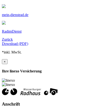
mein-dienstrad.de
RadimDienst
Zurück
Download (PDF)
*inkl. MwSt.
×
Ihre linexo Versicherung
Anschrift