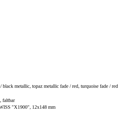
/ black metallic, topaz metallic fade / red, turquoise fade / red
faltbar
WISS "X1900", 12x148 mm