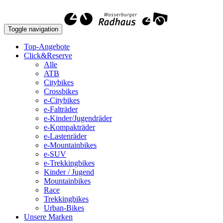
Toggle navigation
Top-Angebote
Click&Reserve
Alle
ATB
Citybikes
Crossbikes
e-Citybikes
e-Falträder
e-Kinder/Jugendräder
e-Kompakträder
e-Lastenräder
e-Mountainbikes
e-SUV
e-Trekkingbikes
Kinder / Jugend
Mountainbikes
Race
Trekkingbikes
Urban-Bikes
Unsere Marken