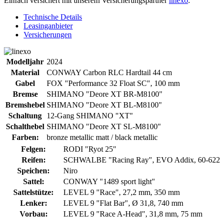
Einfach versichert mit unserem Versicherungspartner
linexo
.
Technische Details
Leasinganbieter
Versicherungen
Modelljahr
2024
Material
CONWAY Carbon RLC Hardtail 44 cm
Gabel
FOX "Performance 32 Float SC", 100 mm
Bremse
SHIMANO "Deore XT BR-M8100"
Bremshebel
SHIMANO "Deore XT BL-M8100"
Schaltung
12-Gang SHIMANO "XT"
Schalthebel
SHIMANO "Deore XT SL-M8100"
Farben:
bronze metallic matt / black metallic
Felgen:
RODI "Ryot 25"
Reifen:
SCHWALBE "Racing Ray", EVO Addix, 60-622, 
Speichen:
Niro
Sattel:
CONWAY "1489 sport light"
Sattelstütze:
LEVEL 9 "Race", 27,2 mm, 350 mm
Lenker:
LEVEL 9 "Flat Bar", Ø 31,8, 740 mm
Vorbau:
LEVEL 9 "Race A-Head", 31,8 mm, 75 mm