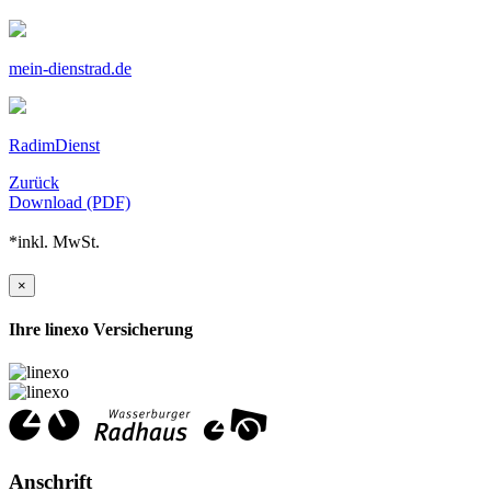
mein-dienstrad.de
RadimDienst
Zurück
Download (PDF)
*inkl. MwSt.
×
Ihre linexo Versicherung
Anschrift