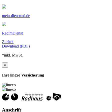
mein-dienstrad.de
RadimDienst
Zurück
Download (PDF)
*inkl. MwSt.
×
Ihre linexo Versicherung
Anschrift