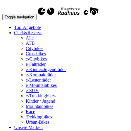
Toggle navigation
Top-Angebote
Click&Reserve
Alle
ATB
Citybikes
Crossbikes
e-Citybikes
e-Falträder
e-Kinder/Jugendräder
e-Kompakträder
e-Lastenräder
e-Mountainbikes
e-SUV
e-Trekkingbikes
Kinder / Jugend
Mountainbikes
Race
Trekkingbikes
Urban-Bikes
Unsere Marken