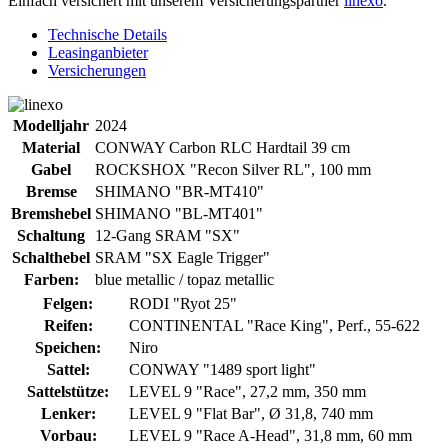
Einfach versichert mit unserem Versicherungspartner
linexo
.
Technische Details
Leasinganbieter
Versicherungen
Modelljahr
2024
Material
CONWAY Carbon RLC Hardtail 39 cm
Gabel
ROCKSHOX "Recon Silver RL", 100 mm
Bremse
SHIMANO "BR-MT410"
Bremshebel
SHIMANO "BL-MT401"
Schaltung
12-Gang SRAM "SX"
Schalthebel
SRAM "SX Eagle Trigger"
Farben:
blue metallic / topaz metallic
Felgen:
RODI "Ryot 25"
Reifen:
CONTINENTAL "Race King", Perf., 55-622
Speichen:
Niro
Sattel:
CONWAY "1489 sport light"
Sattelstütze:
LEVEL 9 "Race", 27,2 mm, 350 mm
Lenker:
LEVEL 9 "Flat Bar", Ø 31,8, 740 mm
Vorbau:
LEVEL 9 "Race A-Head", 31,8 mm, 60 mm