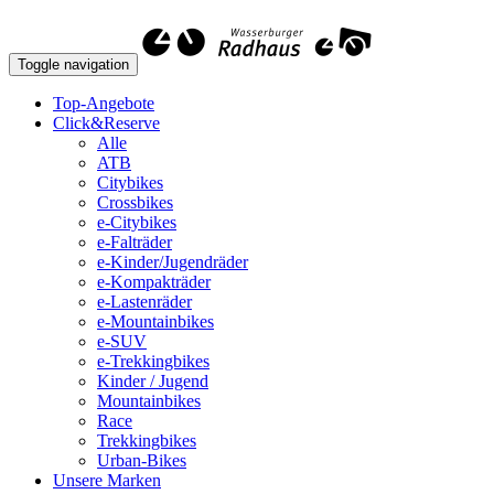
Toggle navigation
Top-Angebote
Click&Reserve
Alle
ATB
Citybikes
Crossbikes
e-Citybikes
e-Falträder
e-Kinder/Jugendräder
e-Kompakträder
e-Lastenräder
e-Mountainbikes
e-SUV
e-Trekkingbikes
Kinder / Jugend
Mountainbikes
Race
Trekkingbikes
Urban-Bikes
Unsere Marken