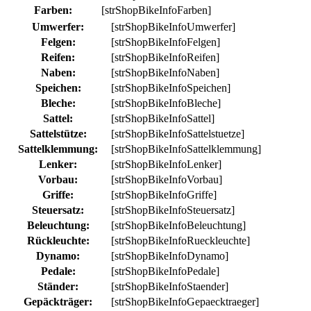
Farben:
[strShopBikeInfoFarben]
Umwerfer:
[strShopBikeInfoUmwerfer]
Felgen:
[strShopBikeInfoFelgen]
Reifen:
[strShopBikeInfoReifen]
Naben:
[strShopBikeInfoNaben]
Speichen:
[strShopBikeInfoSpeichen]
Bleche:
[strShopBikeInfoBleche]
Sattel:
[strShopBikeInfoSattel]
Sattelstütze:
[strShopBikeInfoSattelstuetze]
Sattelklemmung:
[strShopBikeInfoSattelklemmung]
Lenker:
[strShopBikeInfoLenker]
Vorbau:
[strShopBikeInfoVorbau]
Griffe:
[strShopBikeInfoGriffe]
Steuersatz:
[strShopBikeInfoSteuersatz]
Beleuchtung:
[strShopBikeInfoBeleuchtung]
Rückleuchte:
[strShopBikeInfoRueckleuchte]
Dynamo:
[strShopBikeInfoDynamo]
Pedale:
[strShopBikeInfoPedale]
Ständer:
[strShopBikeInfoStaender]
Gepäckträger:
[strShopBikeInfoGepaecktraeger]