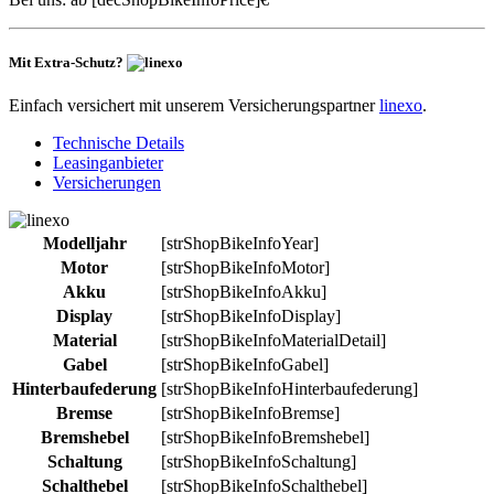
Mit Extra-Schutz?
Einfach versichert mit unserem Versicherungspartner
linexo
.
Technische Details
Leasinganbieter
Versicherungen
Modelljahr
[strShopBikeInfoYear]
Motor
[strShopBikeInfoMotor]
Akku
[strShopBikeInfoAkku]
Display
[strShopBikeInfoDisplay]
Material
[strShopBikeInfoMaterialDetail]
Gabel
[strShopBikeInfoGabel]
Hinterbaufederung
[strShopBikeInfoHinterbaufederung]
Bremse
[strShopBikeInfoBremse]
Bremshebel
[strShopBikeInfoBremshebel]
Schaltung
[strShopBikeInfoSchaltung]
Schalthebel
[strShopBikeInfoSchalthebel]