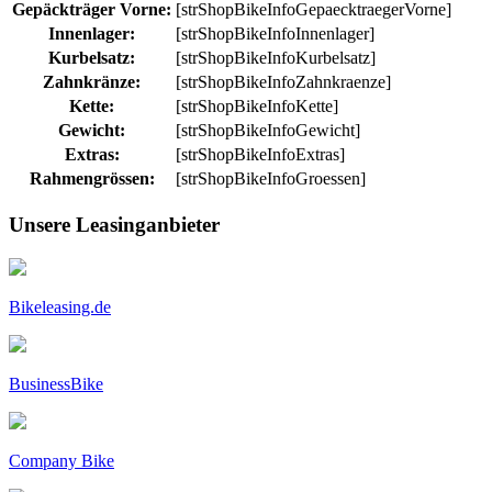
Gepäckträger Vorne:
[strShopBikeInfoGepaecktraegerVorne]
Innenlager:
[strShopBikeInfoInnenlager]
Kurbelsatz:
[strShopBikeInfoKurbelsatz]
Zahnkränze:
[strShopBikeInfoZahnkraenze]
Kette:
[strShopBikeInfoKette]
Gewicht:
[strShopBikeInfoGewicht]
Extras:
[strShopBikeInfoExtras]
Rahmengrössen:
[strShopBikeInfoGroessen]
Unsere Leasinganbieter
Bikeleasing.de
BusinessBike
Company Bike