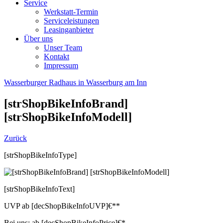
Service
Werkstatt-Termin
Serviceleistungen
Leasinganbieter
Über uns
Unser Team
Kontakt
Impressum
Wasserburger Radhaus in Wasserburg am Inn
[strShopBikeInfoBrand]
[strShopBikeInfoModell]
Zurück
[strShopBikeInfoType]
[strShopBikeInfoText]
UVP
ab
[decShopBikeInfoUVP]
€**
Bei uns:
ab
[decShopBikeInfoPrice]
€*