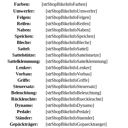
Farben:
[strShopBikeInfoFarben]
Umwerfer:
[strShopBikeInfoUmwerfer]
Felgen:
[strShopBikeInfoFelgen]
Reifen:
[strShopBikeInfoReifen]
Naben:
[strShopBikeInfoNaben]
Speichen:
[strShopBikeInfoSpeichen]
Bleche:
[strShopBikeInfoBleche]
Sattel:
[strShopBikeInfoSattel]
Sattelstütze:
[strShopBikeInfoSattelstuetze]
Sattelklemmung:
[strShopBikeInfoSattelklemmung]
Lenker:
[strShopBikeInfoLenker]
Vorbau:
[strShopBikeInfoVorbau]
Griffe:
[strShopBikeInfoGriffe]
Steuersatz:
[strShopBikeInfoSteuersatz]
Beleuchtung:
[strShopBikeInfoBeleuchtung]
Rückleuchte:
[strShopBikeInfoRueckleuchte]
Dynamo:
[strShopBikeInfoDynamo]
Pedale:
[strShopBikeInfoPedale]
Ständer:
[strShopBikeInfoStaender]
Gepäckträger:
[strShopBikeInfoGepaecktraeger]