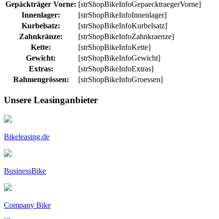
Gepäckträger Vorne:
[strShopBikeInfoGepaecktraegerVorne]
Innenlager:
[strShopBikeInfoInnenlager]
Kurbelsatz:
[strShopBikeInfoKurbelsatz]
Zahnkränze:
[strShopBikeInfoZahnkraenze]
Kette:
[strShopBikeInfoKette]
Gewicht:
[strShopBikeInfoGewicht]
Extras:
[strShopBikeInfoExtras]
Rahmengrössen:
[strShopBikeInfoGroessen]
Unsere Leasinganbieter
Bikeleasing.de
BusinessBike
Company Bike