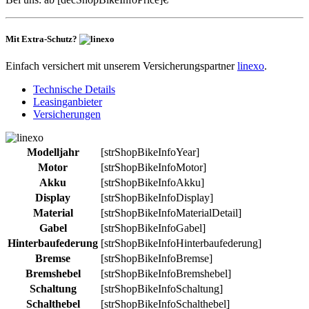
Mit Extra-Schutz?
Einfach versichert mit unserem Versicherungspartner
linexo
.
Technische Details
Leasinganbieter
Versicherungen
Modelljahr
[strShopBikeInfoYear]
Motor
[strShopBikeInfoMotor]
Akku
[strShopBikeInfoAkku]
Display
[strShopBikeInfoDisplay]
Material
[strShopBikeInfoMaterialDetail]
Gabel
[strShopBikeInfoGabel]
Hinterbaufederung
[strShopBikeInfoHinterbaufederung]
Bremse
[strShopBikeInfoBremse]
Bremshebel
[strShopBikeInfoBremshebel]
Schaltung
[strShopBikeInfoSchaltung]
Schalthebel
[strShopBikeInfoSchalthebel]