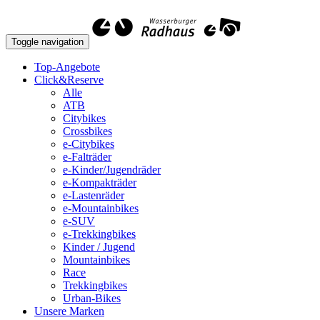
Toggle navigation
Top-Angebote
Click&Reserve
Alle
ATB
Citybikes
Crossbikes
e-Citybikes
e-Falträder
e-Kinder/Jugendräder
e-Kompakträder
e-Lastenräder
e-Mountainbikes
e-SUV
e-Trekkingbikes
Kinder / Jugend
Mountainbikes
Race
Trekkingbikes
Urban-Bikes
Unsere Marken