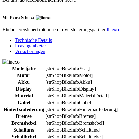
Mit Extra-Schutz?
Einfach versichert mit unserem Versicherungspartner
linexo
.
Technische Details
Leasinganbieter
Versicherungen
Modelljahr
[strShopBikeInfoYear]
Motor
[strShopBikeInfoMotor]
Akku
[strShopBikeInfoAkku]
Display
[strShopBikeInfoDisplay]
Material
[strShopBikeInfoMaterialDetail]
Gabel
[strShopBikeInfoGabel]
Hinterbaufederung
[strShopBikeInfoHinterbaufederung]
Bremse
[strShopBikeInfoBremse]
Bremshebel
[strShopBikeInfoBremshebel]
Schaltung
[strShopBikeInfoSchaltung]
Schalthebel
[strShopBikeInfoSchalthebel]