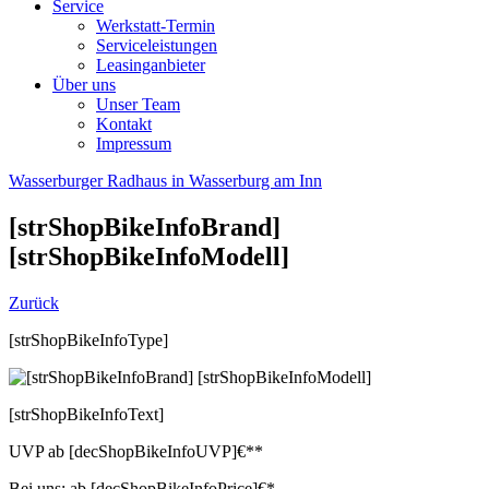
Service
Werkstatt-Termin
Serviceleistungen
Leasinganbieter
Über uns
Unser Team
Kontakt
Impressum
Wasserburger Radhaus in Wasserburg am Inn
[strShopBikeInfoBrand]
[strShopBikeInfoModell]
Zurück
[strShopBikeInfoType]
[strShopBikeInfoText]
UVP
ab
[decShopBikeInfoUVP]
€**
Bei uns:
ab
[decShopBikeInfoPrice]
€*