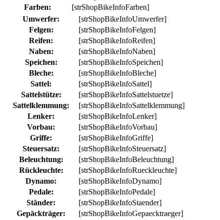
Farben:
[strShopBikeInfoFarben]
Umwerfer:
[strShopBikeInfoUmwerfer]
Felgen:
[strShopBikeInfoFelgen]
Reifen:
[strShopBikeInfoReifen]
Naben:
[strShopBikeInfoNaben]
Speichen:
[strShopBikeInfoSpeichen]
Bleche:
[strShopBikeInfoBleche]
Sattel:
[strShopBikeInfoSattel]
Sattelstütze:
[strShopBikeInfoSattelstuetze]
Sattelklemmung:
[strShopBikeInfoSattelklemmung]
Lenker:
[strShopBikeInfoLenker]
Vorbau:
[strShopBikeInfoVorbau]
Griffe:
[strShopBikeInfoGriffe]
Steuersatz:
[strShopBikeInfoSteuersatz]
Beleuchtung:
[strShopBikeInfoBeleuchtung]
Rückleuchte:
[strShopBikeInfoRueckleuchte]
Dynamo:
[strShopBikeInfoDynamo]
Pedale:
[strShopBikeInfoPedale]
Ständer:
[strShopBikeInfoStaender]
Gepäckträger:
[strShopBikeInfoGepaecktraeger]