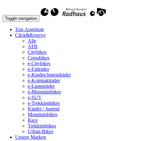
Toggle navigation
Top-Angebote
Click&Reserve
Alle
ATB
Citybikes
Crossbikes
e-Citybikes
e-Falträder
e-Kinder/Jugendräder
e-Kompakträder
e-Lastenräder
e-Mountainbikes
e-SUV
e-Trekkingbikes
Kinder / Jugend
Mountainbikes
Race
Trekkingbikes
Urban-Bikes
Unsere Marken