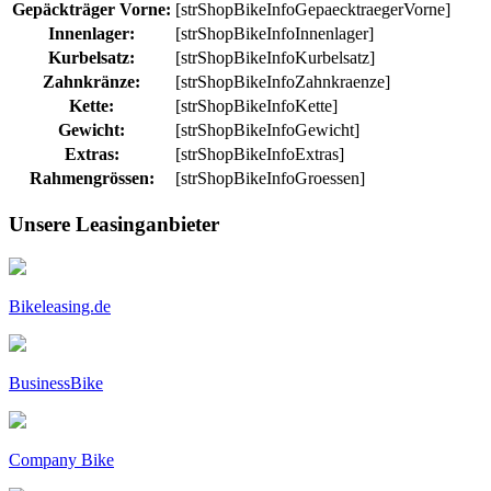
Gepäckträger Vorne:
[strShopBikeInfoGepaecktraegerVorne]
Innenlager:
[strShopBikeInfoInnenlager]
Kurbelsatz:
[strShopBikeInfoKurbelsatz]
Zahnkränze:
[strShopBikeInfoZahnkraenze]
Kette:
[strShopBikeInfoKette]
Gewicht:
[strShopBikeInfoGewicht]
Extras:
[strShopBikeInfoExtras]
Rahmengrössen:
[strShopBikeInfoGroessen]
Unsere Leasinganbieter
Bikeleasing.de
BusinessBike
Company Bike