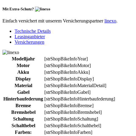
Mit Extra-Schutz?
Einfach versichert mit unserem Versicherungspartner
linexo
.
Technische Details
Leasinganbieter
Versicherungen
Modelljahr
[strShopBikeInfoYear]
Motor
[strShopBikeInfoMotor]
Akku
[strShopBikeInfoAkku]
Display
[strShopBikeInfoDisplay]
Material
[strShopBikeInfoMaterialDetail]
Gabel
[strShopBikeInfoGabel]
Hinterbaufederung
[strShopBikeInfoHinterbaufederung]
Bremse
[strShopBikeInfoBremse]
Bremshebel
[strShopBikeInfoBremshebel]
Schaltung
[strShopBikeInfoSchaltung]
Schalthebel
[strShopBikeInfoSchalthebel]
Farben:
[strShopBikeInfoFarben]