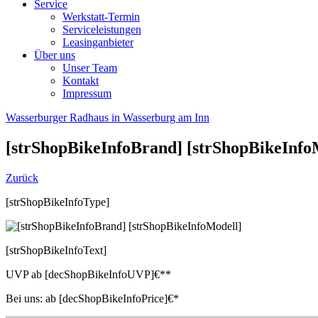
Service
Werkstatt-Termin
Serviceleistungen
Leasinganbieter
Über uns
Unser Team
Kontakt
Impressum
Wasserburger Radhaus in Wasserburg am Inn
[strShopBikeInfoBrand]
[strShopBikeInfo
Zurück
[strShopBikeInfoType]
[strShopBikeInfoText]
UVP
ab
[decShopBikeInfoUVP]
€**
Bei uns:
ab
[decShopBikeInfoPrice]
€*