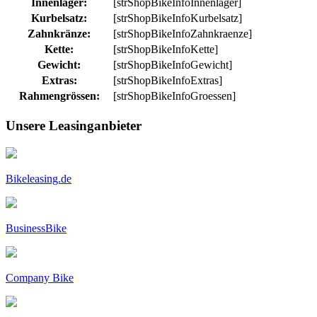
Innenlager:
[strShopBikeInfoInnenlager]
Kurbelsatz:
[strShopBikeInfoKurbelsatz]
Zahnkränze:
[strShopBikeInfoZahnkraenze]
Kette:
[strShopBikeInfoKette]
Gewicht:
[strShopBikeInfoGewicht]
Extras:
[strShopBikeInfoExtras]
Rahmengrössen:
[strShopBikeInfoGroessen]
Unsere Leasinganbieter
Bikeleasing.de
BusinessBike
Company Bike