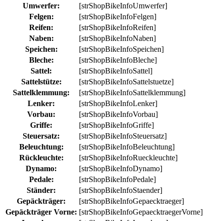
Umwerfer:
[strShopBikeInfoUmwerfer]
Felgen:
[strShopBikeInfoFelgen]
Reifen:
[strShopBikeInfoReifen]
Naben:
[strShopBikeInfoNaben]
Speichen:
[strShopBikeInfoSpeichen]
Bleche:
[strShopBikeInfoBleche]
Sattel:
[strShopBikeInfoSattel]
Sattelstütze:
[strShopBikeInfoSattelstuetze]
Sattelklemmung:
[strShopBikeInfoSattelklemmung]
Lenker:
[strShopBikeInfoLenker]
Vorbau:
[strShopBikeInfoVorbau]
Griffe:
[strShopBikeInfoGriffe]
Steuersatz:
[strShopBikeInfoSteuersatz]
Beleuchtung:
[strShopBikeInfoBeleuchtung]
Rückleuchte:
[strShopBikeInfoRueckleuchte]
Dynamo:
[strShopBikeInfoDynamo]
Pedale:
[strShopBikeInfoPedale]
Ständer:
[strShopBikeInfoStaender]
Gepäckträger:
[strShopBikeInfoGepaecktraeger]
Gepäckträger Vorne:
[strShopBikeInfoGepaecktraegerVorne]