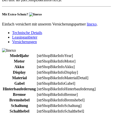
Mit Extra-Schutz?
Einfach versichert mit unserem Versicherungspartner
linexo
.
Technische Details
Leasinganbieter
Versicherungen
Modelljahr
[strShopBikeInfoYear]
Motor
[strShopBikeInfoMotor]
Akku
[strShopBikeInfoAkku]
Display
[strShopBikeInfoDisplay]
Material
[strShopBikeInfoMaterialDetail]
Gabel
[strShopBikeInfoGabel]
Hinterbaufederung
[strShopBikeInfoHinterbaufederung]
Bremse
[strShopBikeInfoBremse]
Bremshebel
[strShopBikeInfoBremshebel]
Schaltung
[strShopBikeInfoSchaltung]
Schalthebel
[strShopBikeInfoSchalthebel]