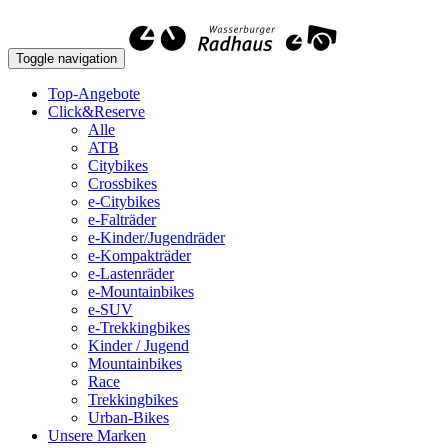
Toggle navigation
Top-Angebote
Click&Reserve
Alle
ATB
Citybikes
Crossbikes
e-Citybikes
e-Falträder
e-Kinder/Jugendräder
e-Kompakträder
e-Lastenräder
e-Mountainbikes
e-SUV
e-Trekkingbikes
Kinder / Jugend
Mountainbikes
Race
Trekkingbikes
Urban-Bikes
Unsere Marken