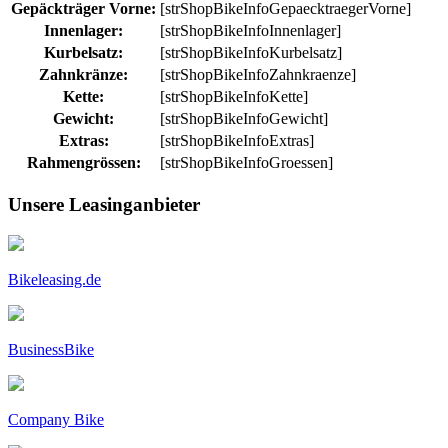
Gepäckträger Vorne:
[strShopBikeInfoGepaecktraegerVorne]
Innenlager:
[strShopBikeInfoInnenlager]
Kurbelsatz:
[strShopBikeInfoKurbelsatz]
Zahnkränze:
[strShopBikeInfoZahnkraenze]
Kette:
[strShopBikeInfoKette]
Gewicht:
[strShopBikeInfoGewicht]
Extras:
[strShopBikeInfoExtras]
Rahmengrössen:
[strShopBikeInfoGroessen]
Unsere Leasinganbieter
Bikeleasing.de
BusinessBike
Company Bike