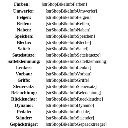
Farben:
[strShopBikeInfoFarben]
Umwerfer:
[strShopBikeInfoUmwerfer]
Felgen:
[strShopBikeInfoFelgen]
Reifen:
[strShopBikeInfoReifen]
Naben:
[strShopBikeInfoNaben]
Speichen:
[strShopBikeInfoSpeichen]
Bleche:
[strShopBikeInfoBleche]
Sattel:
[strShopBikeInfoSattel]
Sattelstütze:
[strShopBikeInfoSattelstuetze]
Sattelklemmung:
[strShopBikeInfoSattelklemmung]
Lenker:
[strShopBikeInfoLenker]
Vorbau:
[strShopBikeInfoVorbau]
Griffe:
[strShopBikeInfoGriffe]
Steuersatz:
[strShopBikeInfoSteuersatz]
Beleuchtung:
[strShopBikeInfoBeleuchtung]
Rückleuchte:
[strShopBikeInfoRueckleuchte]
Dynamo:
[strShopBikeInfoDynamo]
Pedale:
[strShopBikeInfoPedale]
Ständer:
[strShopBikeInfoStaender]
Gepäckträger:
[strShopBikeInfoGepaecktraeger]