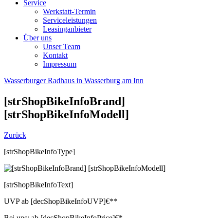
Service
Werkstatt-Termin
Serviceleistungen
Leasinganbieter
Über uns
Unser Team
Kontakt
Impressum
Wasserburger Radhaus in Wasserburg am Inn
[strShopBikeInfoBrand]
[strShopBikeInfoModell]
Zurück
[strShopBikeInfoType]
[strShopBikeInfoText]
UVP
ab
[decShopBikeInfoUVP]
€**
Bei uns:
ab
[decShopBikeInfoPrice]
€*