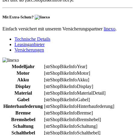
Mit Extra-Schutz?
Einfach versichert mit unserem Versicherungspartner
linexo
.
Technische Details
Leasinganbieter
Versicherungen
Modelljahr
[strShopBikeInfoYear]
Motor
[strShopBikeInfoMotor]
Akku
[strShopBikeInfoAkku]
Display
[strShopBikeInfoDisplay]
Material
[strShopBikeInfoMaterialDetail]
Gabel
[strShopBikeInfoGabel]
Hinterbaufederung
[strShopBikeInfoHinterbaufederung]
Bremse
[strShopBikeInfoBremse]
Bremshebel
[strShopBikeInfoBremshebel]
Schaltung
[strShopBikeInfoSchaltung]
Schalthebel
[strShopBikeInfoSchalthebel]