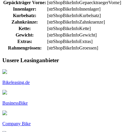
Gepäckträger Vorne:
[strShopBikeInfoGepaecktraegerVorne]
Innenlager:
[strShopBikeInfoInnenlager]
Kurbelsatz:
[strShopBikeInfoKurbelsatz]
Zahnkränze:
[strShopBikeInfoZahnkraenze]
Kette:
[strShopBikeInfoKette]
Gewicht:
[strShopBikeInfoGewicht]
Extras:
[strShopBikeInfoExtras]
Rahmengrössen:
[strShopBikeInfoGroessen]
Unsere Leasinganbieter
Bikeleasing.de
BusinessBike
Company Bike