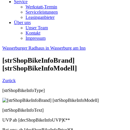
Service
Werkstatt-Termin
Serviceleistungen
Leasinganbieter
Über uns
Unser Team
Kontakt
Impressum
Wasserburger Radhaus in Wasserburg am Inn
[strShopBikeInfoBrand]
[strShopBikeInfoModell]
Zurück
[strShopBikeInfoType]
[strShopBikeInfoText]
UVP
ab
[decShopBikeInfoUVP]
€**
Bei uns:
ab
[decShopBikeInfoPrice]
€*