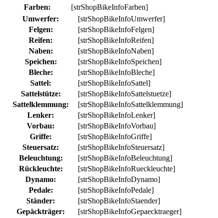
Farben:
[strShopBikeInfoFarben]
Umwerfer:
[strShopBikeInfoUmwerfer]
Felgen:
[strShopBikeInfoFelgen]
Reifen:
[strShopBikeInfoReifen]
Naben:
[strShopBikeInfoNaben]
Speichen:
[strShopBikeInfoSpeichen]
Bleche:
[strShopBikeInfoBleche]
Sattel:
[strShopBikeInfoSattel]
Sattelstütze:
[strShopBikeInfoSattelstuetze]
Sattelklemmung:
[strShopBikeInfoSattelklemmung]
Lenker:
[strShopBikeInfoLenker]
Vorbau:
[strShopBikeInfoVorbau]
Griffe:
[strShopBikeInfoGriffe]
Steuersatz:
[strShopBikeInfoSteuersatz]
Beleuchtung:
[strShopBikeInfoBeleuchtung]
Rückleuchte:
[strShopBikeInfoRueckleuchte]
Dynamo:
[strShopBikeInfoDynamo]
Pedale:
[strShopBikeInfoPedale]
Ständer:
[strShopBikeInfoStaender]
Gepäckträger:
[strShopBikeInfoGepaecktraeger]