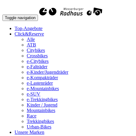
Toggle navigation
Top-Angebote
Click&Reserve
Alle
ATB
Citybikes
Crossbikes
e-Citybikes
e-Falträder
e-Kinder/Jugendräder
e-Kompakträder
e-Lastenräder
e-Mountainbikes
e-SUV
e-Trekkingbikes
Kinder / Jugend
Mountainbikes
Race
Trekkingbikes
Urban-Bikes
Unsere Marken