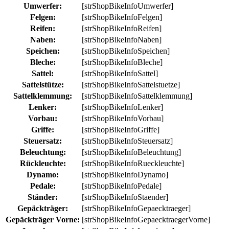
Umwerfer:
[strShopBikeInfoUmwerfer]
Felgen:
[strShopBikeInfoFelgen]
Reifen:
[strShopBikeInfoReifen]
Naben:
[strShopBikeInfoNaben]
Speichen:
[strShopBikeInfoSpeichen]
Bleche:
[strShopBikeInfoBleche]
Sattel:
[strShopBikeInfoSattel]
Sattelstütze:
[strShopBikeInfoSattelstuetze]
Sattelklemmung:
[strShopBikeInfoSattelklemmung]
Lenker:
[strShopBikeInfoLenker]
Vorbau:
[strShopBikeInfoVorbau]
Griffe:
[strShopBikeInfoGriffe]
Steuersatz:
[strShopBikeInfoSteuersatz]
Beleuchtung:
[strShopBikeInfoBeleuchtung]
Rückleuchte:
[strShopBikeInfoRueckleuchte]
Dynamo:
[strShopBikeInfoDynamo]
Pedale:
[strShopBikeInfoPedale]
Ständer:
[strShopBikeInfoStaender]
Gepäckträger:
[strShopBikeInfoGepaecktraeger]
Gepäckträger Vorne:
[strShopBikeInfoGepaecktraegerVorne]