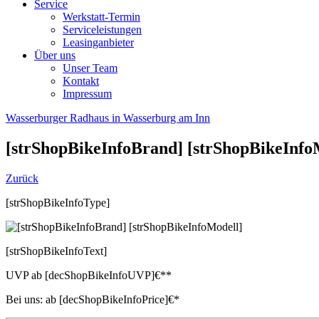
Service
Werkstatt-Termin
Serviceleistungen
Leasinganbieter
Über uns
Unser Team
Kontakt
Impressum
Wasserburger Radhaus in Wasserburg am Inn
[strShopBikeInfoBrand]
[strShopBikeInfo
Zurück
[strShopBikeInfoType]
[strShopBikeInfoText]
UVP
ab
[decShopBikeInfoUVP]
€**
Bei uns:
ab
[decShopBikeInfoPrice]
€*