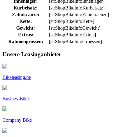
Innenlager:
[strShopBikeInfoInnenlager]
Kurbelsatz:
[strShopBikeInfoKurbelsatz]
Zahnkränze:
[strShopBikeInfoZahnkraenze]
Kette:
[strShopBikeInfoKette]
Gewicht:
[strShopBikeInfoGewicht]
Extras:
[strShopBikeInfoExtras]
Rahmengrössen:
[strShopBikeInfoGroessen]
Unsere Leasinganbieter
Bikeleasing.de
BusinessBike
Company Bike