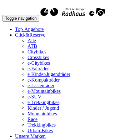
Toggle navigation
Top-Angebote
Click&Reserve
Alle
ATB
Citybikes
Crossbikes
e-Citybikes
e-Falträder
e-Kinder/Jugendräder
e-Kompakträder
e-Lastenräder
e-Mountainbikes
e-SUV
e-Trekkingbikes
Kinder / Jugend
Mountainbikes
Race
Trekkingbikes
Urban-Bikes
Unsere Marken