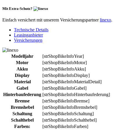
Mit Extra-Schutz?
Einfach versichert mit unserem Versicherungspartner
linexo
.
Technische Details
Leasinganbieter
Versicherungen
Modelljahr
[strShopBikeInfoYear]
Motor
[strShopBikeInfoMotor]
Akku
[strShopBikeInfoAkku]
Display
[strShopBikeInfoDisplay]
Material
[strShopBikeInfoMaterialDetail]
Gabel
[strShopBikeInfoGabel]
Hinterbaufederung
[strShopBikeInfoHinterbaufederung]
Bremse
[strShopBikeInfoBremse]
Bremshebel
[strShopBikeInfoBremshebel]
Schaltung
[strShopBikeInfoSchaltung]
Schalthebel
[strShopBikeInfoSchalthebel]
Farben:
[strShopBikeInfoFarben]