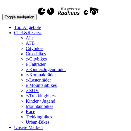
Toggle navigation
Top-Angebote
Click&Reserve
Alle
ATB
Citybikes
Crossbikes
e-Citybikes
e-Falträder
e-Kinder/Jugendräder
e-Kompakträder
e-Lastenräder
e-Mountainbikes
e-SUV
e-Trekkingbikes
Kinder / Jugend
Mountainbikes
Race
Trekkingbikes
Urban-Bikes
Unsere Marken