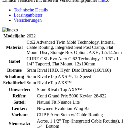
Einfach versichert mit unserem Versicherungspartner
linexo
.
Technische Details
Leasinganbieter
Versicherungen
Modelljahr
2022
C:62 Advanced Twin Mold Technology, Internal
Material
Cable Routing, Integrated Seat Post Clamp, Flat
Mount Disc, Storage Box Option, AXH, 12x142mm
CUBE CSL Evo Aero C:62 Technology, 1 1/8" / 1
Gabel
1/4" Tapered, Flat Mount, 12x100mm
Bremse
Sram Rival HRD, Hydr. Disc Brake (160/160)
Schaltung
Sram Rival eTap AXS™, 12-Speed
Schalthebel
Sram Rival eTap AXS™
Umwerfer:
Sram Rival eTap AXS™
Reifen:
Conti Grand Prix 5000 Kevlar, 28-622
Sattel:
Natural Fit Nuance Lite
Lenker:
Newmen Evolution Wing Bar
Vorbau:
CUBE Aero Stem w/ Cable Routing
Acros, 1 1/2" Top (Integrated Cable Routing), 1
Steuersatz:
1/4" Bottom