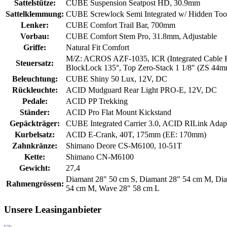
Sattelstütze:
CUBE Suspension Seatpost HD, 30.9mm
Sattelklemmung:
CUBE Screwlock Semi Integrated w/ Hidden Too
Lenker:
CUBE Comfort Trail Bar, 700mm
Vorbau:
CUBE Comfort Stem Pro, 31.8mm, Adjustable
Griffe:
Natural Fit Comfort
M/Z: ACROS AZF-1035, ICR (Integrated Cable R
Steuersatz:
BlockLock 135°, Top Zero-Stack 1 1/8" (ZS 44m
Beleuchtung:
CUBE Shiny 50 Lux, 12V, DC
Rückleuchte:
ACID Mudguard Rear Light PRO-E, 12V, DC
Pedale:
ACID PP Trekking
Ständer:
ACID Pro Flat Mount Kickstand
Gepäckträger:
CUBE Integrated Carrier 3.0, ACID RILink Adap
Kurbelsatz:
ACID E-Crank, 40T, 175mm (EE: 170mm)
Zahnkränze:
Shimano Deore CS-M6100, 10-51T
Kette:
Shimano CN-M6100
Gewicht:
27,4
Diamant 28" 50 cm S, Diamant 28" 54 cm M, Dia
Rahmengrössen:
54 cm M, Wave 28" 58 cm L
Unsere Leasinganbieter