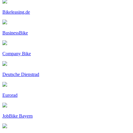
Bikeleasing.de
BusinessBike
Company Bike
Deutsche Dienstrad
Eurorad
JobBike Bayern