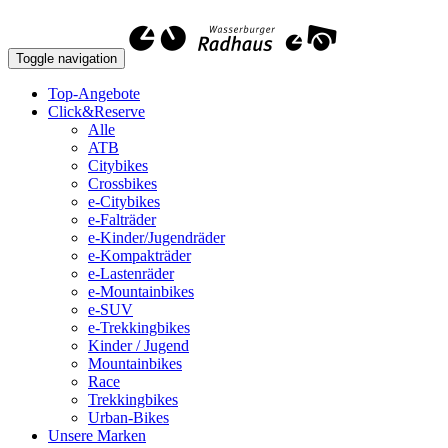
Toggle navigation
Top-Angebote
Click&Reserve
Alle
ATB
Citybikes
Crossbikes
e-Citybikes
e-Falträder
e-Kinder/Jugendräder
e-Kompakträder
e-Lastenräder
e-Mountainbikes
e-SUV
e-Trekkingbikes
Kinder / Jugend
Mountainbikes
Race
Trekkingbikes
Urban-Bikes
Unsere Marken