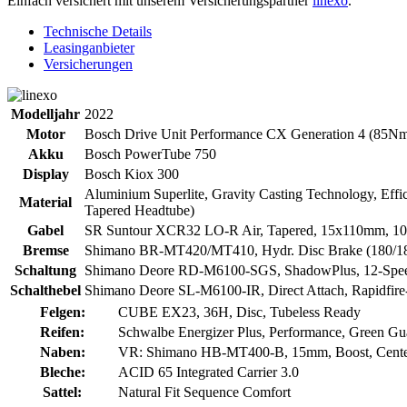
Einfach versichert mit unserem Versicherungspartner
linexo
.
Technische Details
Leasinganbieter
Versicherungen
Modelljahr
2022
Motor
Bosch Drive Unit Performance CX Generation 4 (85Nm)
Akku
Bosch PowerTube 750
Display
Bosch Kiox 300
Aluminium Superlite, Gravity Casting Technology, Effic
Material
Tapered Headtube)
Gabel
SR Suntour XCR32 LO-R Air, Tapered, 15x110mm, 1
Bremse
Shimano BR-MT420/MT410, Hydr. Disc Brake (180/1
Schaltung
Shimano Deore RD-M6100-SGS, ShadowPlus, 12-Spe
Schalthebel
Shimano Deore SL-M6100-IR, Direct Attach, Rapidfire
Felgen:
CUBE EX23, 36H, Disc, Tubeless Ready
Reifen:
Schwalbe Energizer Plus, Performance, Green Gu
Naben:
VR: Shimano HB-MT400-B, 15mm, Boost, Cente
Bleche:
ACID 65 Integrated Carrier 3.0
Sattel:
Natural Fit Sequence Comfort