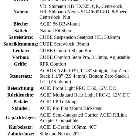
VR: Shimano HB-TX505, QR, Centerlock,
Naben:
HR: Shimano Nexus SG-C6001-8D, 8-Speed,
Centerlock, Nut
Bleche:
ACID 56 BB-Mount
Sattel:
Natural Fit Shen
Sattelstütze:
CUBE Suspension Seatpost HD, 30.9mm
Sattelklemmung:
CUBE Screwlock, 36mm
Lenker:
CUBE Comfort Shape Bar
Vorbau:
CUBE Comfort Stem Pro, 31.8mm, Adjustable
Griffe:
RFR Comfort
ACROS AZF-1039, 1 1/8" straight, Top Zero-
Steuersatz:
Stack 1 1/8" (ZS 44mm), Bottom Zero-Stack 1
1/2" (ZS 56mm)
Beleuchtung:
ACID Front Light PRO-E 60, 12V, DC
Rückleuchte:
ACID Mudguard Rear Light PRO-E, 12V, DC
Pedale:
ACID PP Trekking
Ständer:
ACID Pro Flat Mount Kickstand
ACID Semi-Integrated Carrier, ACID RILink
Gepäckträger:
Adapter Compatible
Kurbelsatz:
ACID E-Crank, 165mm, 40T
Zahnkränze:
Shimano Nexus, 20T