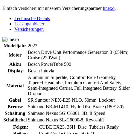
Einfach versichert mit unserem Versicherungspartner
linexo
.
Technische Details
Leasinganbieter
Versicherungen
Modelljahr
2022
Bosch Drive Unit Performance Generation 3 (65Nm)
Motor
Cruise (250Watt)
Akku
Bosch PowerTube 500
Display
Bosch Intuvia
Aluminium Superlite, Comfort Ride Geometry,
Tapered Headtube, Premium Comfort And Safety,
Material
Semi-Integrated Carrier, Full Integrated Battery, Slider
Dropout
Gabel
SR Suntour NEX-E25 NLO, 50mm, Lockout
Bremse
Shimano BR-MT410, Hydr. Disc Brake (180/180)
Schaltung
Shimano Nexus SG-C6001-8D, 8-Speed
Schalthebel
Shimano Nexus SL-C6000-8, Revoshift
Felgen:
CUBE EX23, 36H, Disc, Tubeless Ready
Reifen:
Conti Contact Urban, 50-622