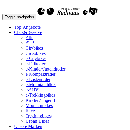
Toggle navigation
Top-Angebote
Click&Reserve
Alle
ATB
Citybikes
Crossbikes
e-Citybikes
e-Falträder
e-Kinder/Jugendräder
e-Kompakträder
e-Lastenräder
e-Mountainbikes
e-SUV
e-Trekkingbikes
Kinder / Jugend
Mountainbikes
Race
Trekkingbikes
Urban-Bikes
Unsere Marken