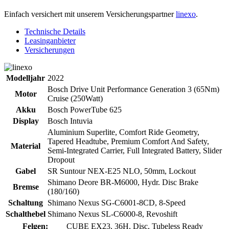
Einfach versichert mit unserem Versicherungspartner
linexo
.
Technische Details
Leasinganbieter
Versicherungen
Modelljahr
2022
Bosch Drive Unit Performance Generation 3 (65Nm)
Motor
Cruise (250Watt)
Akku
Bosch PowerTube 625
Display
Bosch Intuvia
Aluminium Superlite, Comfort Ride Geometry,
Tapered Headtube, Premium Comfort And Safety,
Material
Semi-Integrated Carrier, Full Integrated Battery, Slider
Dropout
Gabel
SR Suntour NEX-E25 NLO, 50mm, Lockout
Shimano Deore BR-M6000, Hydr. Disc Brake
Bremse
(180/160)
Schaltung
Shimano Nexus SG-C6001-8CD, 8-Speed
Schalthebel
Shimano Nexus SL-C6000-8, Revoshift
Felgen:
CUBE EX23, 36H, Disc, Tubeless Ready