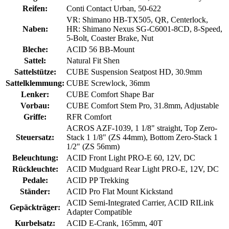
Reifen:
Conti Contact Urban, 50-622
VR: Shimano HB-TX505, QR, Centerlock,
Naben:
HR: Shimano Nexus SG-C6001-8CD, 8-Speed,
5-Bolt, Coaster Brake, Nut
Bleche:
ACID 56 BB-Mount
Sattel:
Natural Fit Shen
Sattelstütze:
CUBE Suspension Seatpost HD, 30.9mm
Sattelklemmung:
CUBE Screwlock, 36mm
Lenker:
CUBE Comfort Shape Bar
Vorbau:
CUBE Comfort Stem Pro, 31.8mm, Adjustable
Griffe:
RFR Comfort
ACROS AZF-1039, 1 1/8" straight, Top Zero-
Steuersatz:
Stack 1 1/8" (ZS 44mm), Bottom Zero-Stack 1
1/2" (ZS 56mm)
Beleuchtung:
ACID Front Light PRO-E 60, 12V, DC
Rückleuchte:
ACID Mudguard Rear Light PRO-E, 12V, DC
Pedale:
ACID PP Trekking
Ständer:
ACID Pro Flat Mount Kickstand
ACID Semi-Integrated Carrier, ACID RILink
Gepäckträger:
Adapter Compatible
Kurbelsatz:
ACID E-Crank, 165mm, 40T