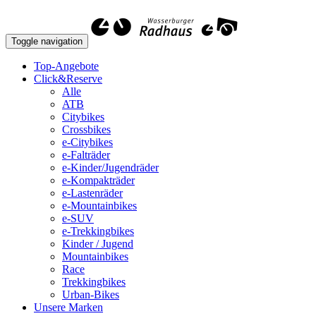
Toggle navigation
Top-Angebote
Click&Reserve
Alle
ATB
Citybikes
Crossbikes
e-Citybikes
e-Falträder
e-Kinder/Jugendräder
e-Kompakträder
e-Lastenräder
e-Mountainbikes
e-SUV
e-Trekkingbikes
Kinder / Jugend
Mountainbikes
Race
Trekkingbikes
Urban-Bikes
Unsere Marken