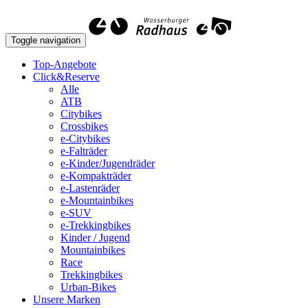
Toggle navigation
Top-Angebote
Click&Reserve
Alle
ATB
Citybikes
Crossbikes
e-Citybikes
e-Falträder
e-Kinder/Jugendräder
e-Kompakträder
e-Lastenräder
e-Mountainbikes
e-SUV
e-Trekkingbikes
Kinder / Jugend
Mountainbikes
Race
Trekkingbikes
Urban-Bikes
Unsere Marken