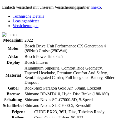
Einfach versichert mit unserem Versicherungspartner
linexo
.
Technische Details
Leasinganbieter
Versicherungen
Modelljahr
2022
Bosch Drive Unit Performance CX Generation 4
Motor
(85Nm) Cruise (250Watt)
Akku
Bosch PowerTube 625
Display
Bosch Intuvia
Aluminium Superlite, Comfort Ride Geometry,
Tapered Headtube, Premium Comfort And Safety,
Material
Semi-Integrated Carrier, Full Integrated Battery, Slider
Dropout
Gabel
RockShox Paragon Gold Air, 50mm, Lockout
Bremse
Shimano BR-MT410, Hydr. Disc Brake (180/180)
Schaltung
Shimano Nexus SG-C7000-5D, 5-Speed
Schalthebel
Shimano Nexus SL-C7000-5, Revoshift
Felgen:
CUBE EX23, 36H, Disc, Tubeless Ready
Reifen:
Conti Contact Urban, 50-622