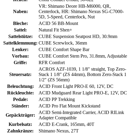
VR: Shimano Deore HB-M6000, QR,
Naben:
Centerlock, HR: Shimano Nexus SG-C7000-
5D, 5-Speed, Centerlock, Nut
Bleche:
ACID 56 BB-Mount
Sattel:
Natural Fit Shen+
Sattelstütze:
CUBE Suspension Seatpost HD, 30.9mm
Sattelklemmung:
CUBE Screwlock, 36mm
Lenker:
CUBE Comfort Shape Bar
Vorbau:
CUBE Comfort Stem Pro, 31.8mm, Adjustable
Griffe:
RFR Comfort
ACROS AZF-1039, 1 1/8" straight, Top Zero-
Steuersatz:
Stack 1 1/8" (ZS 44mm), Bottom Zero-Stack 1
1/2" (ZS 56mm)
Beleuchtung:
ACID Front Light PRO-E 60, 12V, DC
Rückleuchte:
ACID Mudguard Rear Light PRO-E, 12V, DC
Pedale:
ACID PP Trekking
Ständer:
ACID Pro Flat Mount Kickstand
ACID Semi-Integrated Carrier, ACID RILink
Gepäckträger:
Adapter Compatible
Kurbelsatz:
ACID E-Crank, 165mm, 40T
Zahnkränze:
Shimano Nexus, 27T