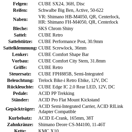
Felgen:
CUBE SX24, 36H, Disc
Reifen:
Schwalbe Big Ben, Active, 50-622
VR: Shimano HB-M4050, QR, Centerlock,
Naben:
HR: Shimano FH-M4050, QR, Centerlock
Bleche:
SKS Chrom Shiny
Sattel:
CUBE Retro
Sattelstütze:
CUBE Performance Post, 30.9mm
Sattelklemmung:
CUBE Screwlock, 36mm
Lenker:
CUBE Comfort Shape Bar
Vorbau:
CUBE Comfort City Stem, 31.8mm
Griffe:
CUBE Retro
Steuersatz:
CUBE FPH885B, Semi-Integrated
Beleuchtung:
Trelock Bike-i Retro Ebike, 12V, DC
Rückleuchte:
CUBE Edge IC 2.0 Rear LED, 12V, DC
Pedale:
ACID PP Trekking
Ständer:
ACID Pro Flat Mount Kickstand
ACID Semi-Integrated Carrier, ACID RILink
Gepäckträger:
Adapter Compatible
Kurbelsatz:
ACID E-Crank, 165mm, 38T
Zahnkränze:
Shimano Deore CS-M4100, 11-46T
Kette:
KMC X10