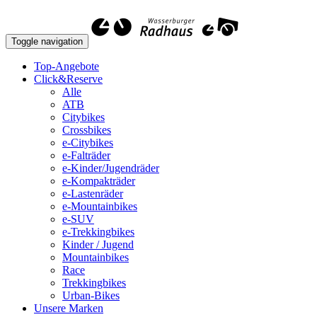
Toggle navigation
Top-Angebote
Click&Reserve
Alle
ATB
Citybikes
Crossbikes
e-Citybikes
e-Falträder
e-Kinder/Jugendräder
e-Kompakträder
e-Lastenräder
e-Mountainbikes
e-SUV
e-Trekkingbikes
Kinder / Jugend
Mountainbikes
Race
Trekkingbikes
Urban-Bikes
Unsere Marken