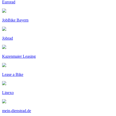
Eurorad
JobBike Bayern
Jobrad
Kazenmaier Leasing
Lease a Bike
Linexo
mein-dienstrad.de