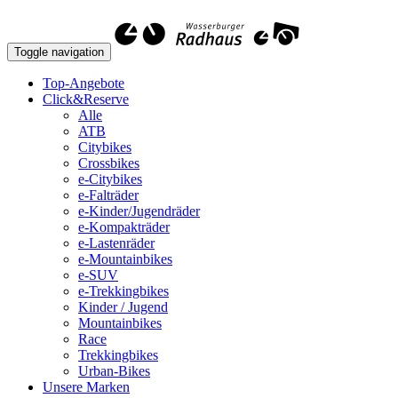
Toggle navigation
Top-Angebote
Click&Reserve
Alle
ATB
Citybikes
Crossbikes
e-Citybikes
e-Falträder
e-Kinder/Jugendräder
e-Kompakträder
e-Lastenräder
e-Mountainbikes
e-SUV
e-Trekkingbikes
Kinder / Jugend
Mountainbikes
Race
Trekkingbikes
Urban-Bikes
Unsere Marken