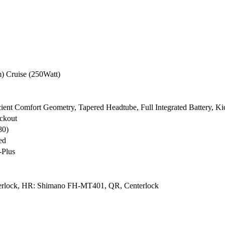
) Cruise (250Watt)
cient Comfort Geometry, Tapered Headtube, Full Integrated Battery, Ki
ckout
80)
ed
-Plus
rlock, HR: Shimano FH-MT401, QR, Centerlock