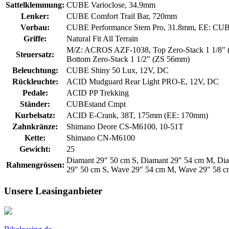
Sattelklemmung:
CUBE Varioclose, 34.9mm
Lenker:
CUBE Comfort Trail Bar, 720mm
Vorbau:
CUBE Performance Stem Pro, 31.8mm, EE: CUBE
Griffe:
Natural Fit All Terrain
M/Z: ACROS AZF-1038, Top Zero-Stack 1 1/8" (
Steuersatz:
Bottom Zero-Stack 1 1/2" (ZS 56mm)
Beleuchtung:
CUBE Shiny 50 Lux, 12V, DC
Rückleuchte:
ACID Mudguard Rear Light PRO-E, 12V, DC
Pedale:
ACID PP Trekking
Ständer:
CUBEstand Cmpt
Kurbelsatz:
ACID E-Crank, 38T, 175mm (EE: 170mm)
Zahnkränze:
Shimano Deore CS-M6100, 10-51T
Kette:
Shimano CN-M6100
Gewicht:
25
Diamant 29" 50 cm S, Diamant 29" 54 cm M, Dia
Rahmengrössen:
29" 50 cm S, Wave 29" 54 cm M, Wave 29" 58 c
Unsere Leasinganbieter