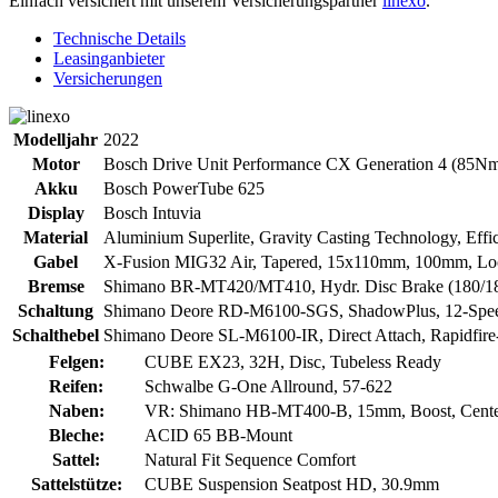
Einfach versichert mit unserem Versicherungspartner
linexo
.
Technische Details
Leasinganbieter
Versicherungen
Modelljahr
2022
Motor
Bosch Drive Unit Performance CX Generation 4 (85Nm
Akku
Bosch PowerTube 625
Display
Bosch Intuvia
Material
Aluminium Superlite, Gravity Casting Technology, Effi
Gabel
X-Fusion MIG32 Air, Tapered, 15x110mm, 100mm, Lo
Bremse
Shimano BR-MT420/MT410, Hydr. Disc Brake (180/1
Schaltung
Shimano Deore RD-M6100-SGS, ShadowPlus, 12-Spe
Schalthebel
Shimano Deore SL-M6100-IR, Direct Attach, Rapidfire
Felgen:
CUBE EX23, 32H, Disc, Tubeless Ready
Reifen:
Schwalbe G-One Allround, 57-622
Naben:
VR: Shimano HB-MT400-B, 15mm, Boost, Cente
Bleche:
ACID 65 BB-Mount
Sattel:
Natural Fit Sequence Comfort
Sattelstütze:
CUBE Suspension Seatpost HD, 30.9mm