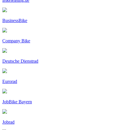
Bikeleasing.de
BusinessBike
Company Bike
Deutsche Dienstrad
Eurorad
JobBike Bayern
Jobrad