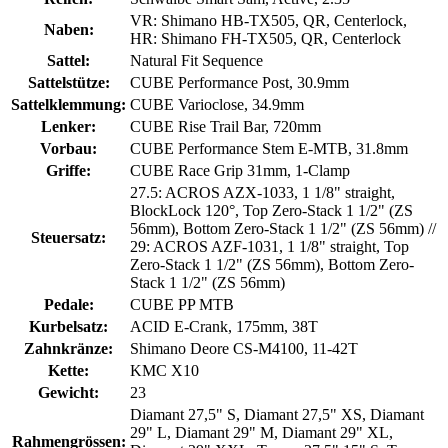
VR: Shimano HB-TX505, QR, Centerlock,
Naben:
HR: Shimano FH-TX505, QR, Centerlock
Sattel:
Natural Fit Sequence
Sattelstütze:
CUBE Performance Post, 30.9mm
Sattelklemmung:
CUBE Varioclose, 34.9mm
Lenker:
CUBE Rise Trail Bar, 720mm
Vorbau:
CUBE Performance Stem E-MTB, 31.8mm
Griffe:
CUBE Race Grip 31mm, 1-Clamp
27.5: ACROS AZX-1033, 1 1/8" straight,
BlockLock 120°, Top Zero-Stack 1 1/2" (ZS
56mm), Bottom Zero-Stack 1 1/2" (ZS 56mm) //
Steuersatz:
29: ACROS AZF-1031, 1 1/8" straight, Top
Zero-Stack 1 1/2" (ZS 56mm), Bottom Zero-
Stack 1 1/2" (ZS 56mm)
Pedale:
CUBE PP MTB
Kurbelsatz:
ACID E-Crank, 175mm, 38T
Zahnkränze:
Shimano Deore CS-M4100, 11-42T
Kette:
KMC X10
Gewicht:
23
Diamant 27,5" S, Diamant 27,5" XS, Diamant
29" L, Diamant 29" M, Diamant 29" XL,
Rahmengrössen: