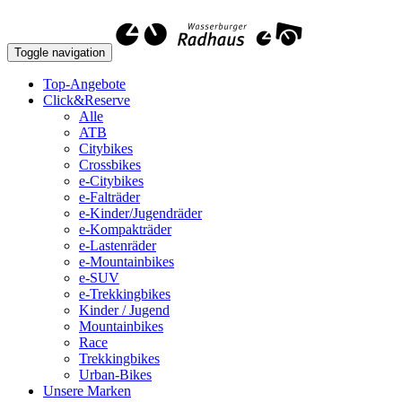
Toggle navigation
Top-Angebote
Click&Reserve
Alle
ATB
Citybikes
Crossbikes
e-Citybikes
e-Falträder
e-Kinder/Jugendräder
e-Kompakträder
e-Lastenräder
e-Mountainbikes
e-SUV
e-Trekkingbikes
Kinder / Jugend
Mountainbikes
Race
Trekkingbikes
Urban-Bikes
Unsere Marken