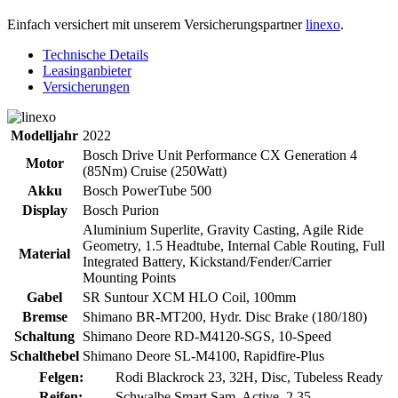
Einfach versichert mit unserem Versicherungspartner
linexo
.
Technische Details
Leasinganbieter
Versicherungen
Modelljahr
2022
Bosch Drive Unit Performance CX Generation 4
Motor
(85Nm) Cruise (250Watt)
Akku
Bosch PowerTube 500
Display
Bosch Purion
Aluminium Superlite, Gravity Casting, Agile Ride
Geometry, 1.5 Headtube, Internal Cable Routing, Full
Material
Integrated Battery, Kickstand/Fender/Carrier
Mounting Points
Gabel
SR Suntour XCM HLO Coil, 100mm
Bremse
Shimano BR-MT200, Hydr. Disc Brake (180/180)
Schaltung
Shimano Deore RD-M4120-SGS, 10-Speed
Schalthebel
Shimano Deore SL-M4100, Rapidfire-Plus
Felgen:
Rodi Blackrock 23, 32H, Disc, Tubeless Ready
Reifen:
Schwalbe Smart Sam, Active, 2.35