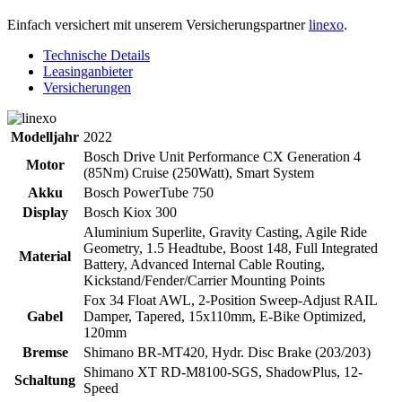
Einfach versichert mit unserem Versicherungspartner
linexo
.
Technische Details
Leasinganbieter
Versicherungen
Modelljahr
2022
Bosch Drive Unit Performance CX Generation 4
Motor
(85Nm) Cruise (250Watt), Smart System
Akku
Bosch PowerTube 750
Display
Bosch Kiox 300
Aluminium Superlite, Gravity Casting, Agile Ride
Geometry, 1.5 Headtube, Boost 148, Full Integrated
Material
Battery, Advanced Internal Cable Routing,
Kickstand/Fender/Carrier Mounting Points
Fox 34 Float AWL, 2-Position Sweep-Adjust RAIL
Gabel
Damper, Tapered, 15x110mm, E-Bike Optimized,
120mm
Bremse
Shimano BR-MT420, Hydr. Disc Brake (203/203)
Shimano XT RD-M8100-SGS, ShadowPlus, 12-
Schaltung
Speed