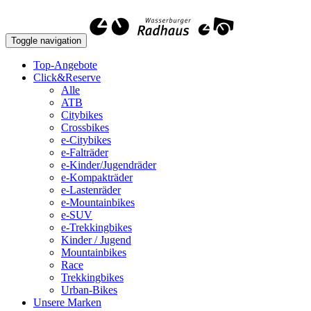
Toggle navigation
Top-Angebote
Click&Reserve
Alle
ATB
Citybikes
Crossbikes
e-Citybikes
e-Falträder
e-Kinder/Jugendräder
e-Kompakträder
e-Lastenräder
e-Mountainbikes
e-SUV
e-Trekkingbikes
Kinder / Jugend
Mountainbikes
Race
Trekkingbikes
Urban-Bikes
Unsere Marken