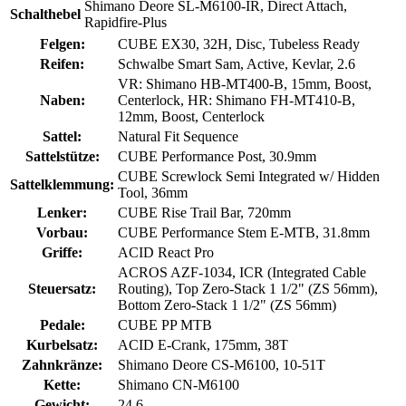
Shimano Deore SL-M6100-IR, Direct Attach,
Schalthebel
Rapidfire-Plus
Felgen:
CUBE EX30, 32H, Disc, Tubeless Ready
Reifen:
Schwalbe Smart Sam, Active, Kevlar, 2.6
VR: Shimano HB-MT400-B, 15mm, Boost,
Naben:
Centerlock, HR: Shimano FH-MT410-B,
12mm, Boost, Centerlock
Sattel:
Natural Fit Sequence
Sattelstütze:
CUBE Performance Post, 30.9mm
CUBE Screwlock Semi Integrated w/ Hidden
Sattelklemmung:
Tool, 36mm
Lenker:
CUBE Rise Trail Bar, 720mm
Vorbau:
CUBE Performance Stem E-MTB, 31.8mm
Griffe:
ACID React Pro
ACROS AZF-1034, ICR (Integrated Cable
Steuersatz:
Routing), Top Zero-Stack 1 1/2" (ZS 56mm),
Bottom Zero-Stack 1 1/2" (ZS 56mm)
Pedale:
CUBE PP MTB
Kurbelsatz:
ACID E-Crank, 175mm, 38T
Zahnkränze:
Shimano Deore CS-M6100, 10-51T
Kette:
Shimano CN-M6100
Gewicht:
24,6