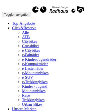
Toggle navigation
Top-Angebote
Click&Reserve
Alle
ATB
Citybikes
Crossbikes
e-Citybikes
e-Falträder
e-Kinder/Jugendräder
e-Kompakträder
e-Lastenräder
e-Mountainbikes
e-SUV
e-Trekkingbikes
Kinder / Jugend
Mountainbikes
Race
Trekkingbikes
Urban-Bikes
Unsere Marken