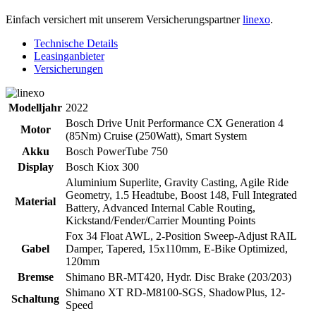
Einfach versichert mit unserem Versicherungspartner
linexo
.
Technische Details
Leasinganbieter
Versicherungen
Modelljahr
2022
Bosch Drive Unit Performance CX Generation 4
Motor
(85Nm) Cruise (250Watt), Smart System
Akku
Bosch PowerTube 750
Display
Bosch Kiox 300
Aluminium Superlite, Gravity Casting, Agile Ride
Geometry, 1.5 Headtube, Boost 148, Full Integrated
Material
Battery, Advanced Internal Cable Routing,
Kickstand/Fender/Carrier Mounting Points
Fox 34 Float AWL, 2-Position Sweep-Adjust RAIL
Gabel
Damper, Tapered, 15x110mm, E-Bike Optimized,
120mm
Bremse
Shimano BR-MT420, Hydr. Disc Brake (203/203)
Shimano XT RD-M8100-SGS, ShadowPlus, 12-
Schaltung
Speed