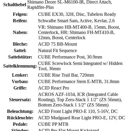
Shimano Deore SL-M6100-IR, Direct Attach,
Schalthebel
Rapidfire-Plus
Felgen:
CUBE EX30, 32H, Disc, Tubeless Ready
Reifen:
Schwalbe Smart Sam, Active, Kevlar, 2.6
VR: Shimano HB-MT400-B, 15mm, Boost,
Naben:
Centerlock, HR: Shimano FH-MT410-B,
12mm, Boost, Centerlock
Bleche:
ACID 75 BB-Mount
Sattel:
Natural Fit Sequence
Sattelstütze:
CUBE Performance Post, 30.9mm
CUBE Screwlock Semi Integrated w/ Hidden
Sattelklemmung:
Tool, 36mm
Lenker:
CUBE Rise Trail Bar, 720mm
Vorbau:
CUBE Performance Stem E-MTB, 31.8mm
Griffe:
ACID React Pro
ACROS AZF-1034, ICR (Integrated Cable
Steuersatz:
Routing), Top Zero-Stack 1 1/2" (ZS 56mm),
Bottom Zero-Stack 1 1/2" (ZS 56mm)
Beleuchtung:
ACID Front Light PRO-E 110, 5-16V, DC
Rückleuchte:
ACID Mudguard Rear Light PRO-E, 12V, DC
Pedale:
CUBE PP MTB
Ständer:
ACID Pro Flat Mount Kickstand