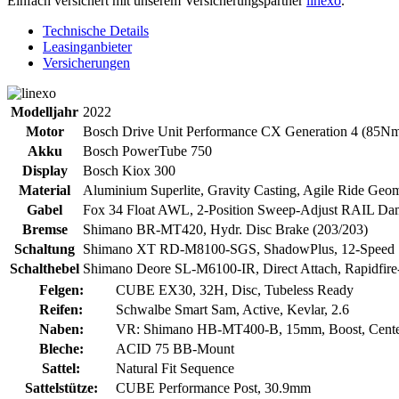
Einfach versichert mit unserem Versicherungspartner
linexo
.
Technische Details
Leasinganbieter
Versicherungen
Modelljahr
2022
Motor
Bosch Drive Unit Performance CX Generation 4 (85Nm)
Akku
Bosch PowerTube 750
Display
Bosch Kiox 300
Material
Aluminium Superlite, Gravity Casting, Agile Ride Geome
Gabel
Fox 34 Float AWL, 2-Position Sweep-Adjust RAIL Da
Bremse
Shimano BR-MT420, Hydr. Disc Brake (203/203)
Schaltung
Shimano XT RD-M8100-SGS, ShadowPlus, 12-Speed
Schalthebel
Shimano Deore SL-M6100-IR, Direct Attach, Rapidfire
Felgen:
CUBE EX30, 32H, Disc, Tubeless Ready
Reifen:
Schwalbe Smart Sam, Active, Kevlar, 2.6
Naben:
VR: Shimano HB-MT400-B, 15mm, Boost, Cente
Bleche:
ACID 75 BB-Mount
Sattel:
Natural Fit Sequence
Sattelstütze:
CUBE Performance Post, 30.9mm