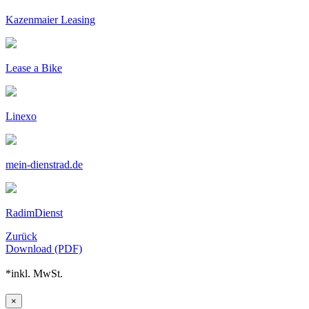
Kazenmaier Leasing
Lease a Bike
Linexo
mein-dienstrad.de
RadimDienst
Zurück
Download (PDF)
*inkl. MwSt.
×