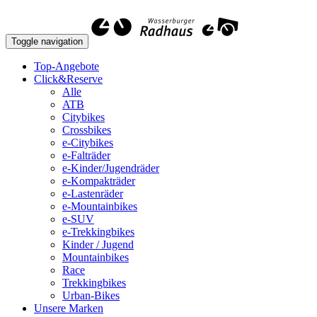
Toggle navigation
Top-Angebote
Click&Reserve
Alle
ATB
Citybikes
Crossbikes
e-Citybikes
e-Falträder
e-Kinder/Jugendräder
e-Kompakträder
e-Lastenräder
e-Mountainbikes
e-SUV
e-Trekkingbikes
Kinder / Jugend
Mountainbikes
Race
Trekkingbikes
Urban-Bikes
Unsere Marken