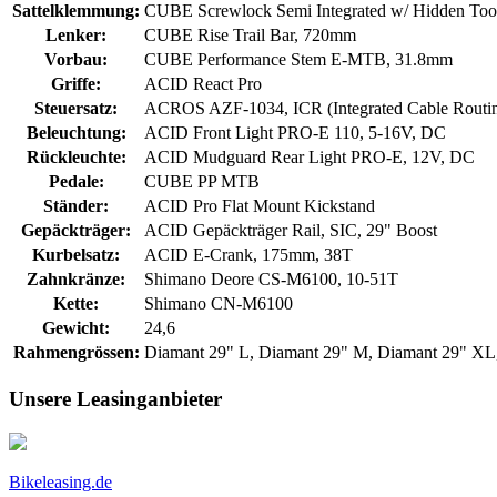
Sattelklemmung:
CUBE Screwlock Semi Integrated w/ Hidden To
Lenker:
CUBE Rise Trail Bar, 720mm
Vorbau:
CUBE Performance Stem E-MTB, 31.8mm
Griffe:
ACID React Pro
Steuersatz:
ACROS AZF-1034, ICR (Integrated Cable Routing
Beleuchtung:
ACID Front Light PRO-E 110, 5-16V, DC
Rückleuchte:
ACID Mudguard Rear Light PRO-E, 12V, DC
Pedale:
CUBE PP MTB
Ständer:
ACID Pro Flat Mount Kickstand
Gepäckträger:
ACID Gepäckträger Rail, SIC, 29" Boost
Kurbelsatz:
ACID E-Crank, 175mm, 38T
Zahnkränze:
Shimano Deore CS-M6100, 10-51T
Kette:
Shimano CN-M6100
Gewicht:
24,6
Rahmengrössen:
Diamant 29" L, Diamant 29" M, Diamant 29" XL
Unsere Leasinganbieter
Bikeleasing.de