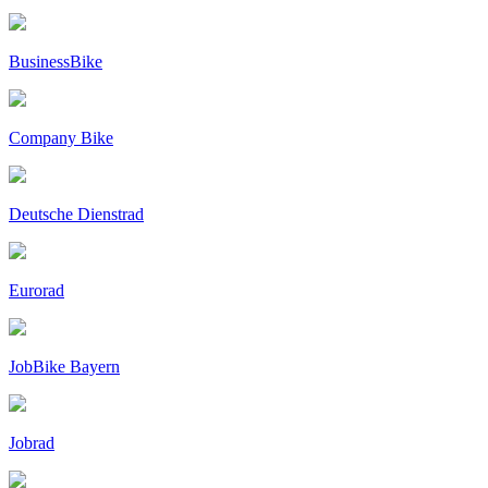
BusinessBike
Company Bike
Deutsche Dienstrad
Eurorad
JobBike Bayern
Jobrad