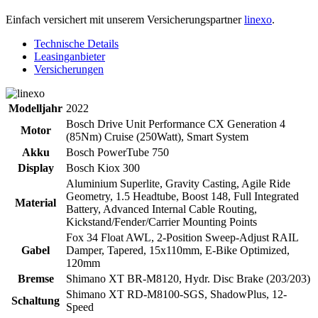
Einfach versichert mit unserem Versicherungspartner
linexo
.
Technische Details
Leasinganbieter
Versicherungen
Modelljahr
2022
Bosch Drive Unit Performance CX Generation 4
Motor
(85Nm) Cruise (250Watt), Smart System
Akku
Bosch PowerTube 750
Display
Bosch Kiox 300
Aluminium Superlite, Gravity Casting, Agile Ride
Geometry, 1.5 Headtube, Boost 148, Full Integrated
Material
Battery, Advanced Internal Cable Routing,
Kickstand/Fender/Carrier Mounting Points
Fox 34 Float AWL, 2-Position Sweep-Adjust RAIL
Gabel
Damper, Tapered, 15x110mm, E-Bike Optimized,
120mm
Bremse
Shimano XT BR-M8120, Hydr. Disc Brake (203/203)
Shimano XT RD-M8100-SGS, ShadowPlus, 12-
Schaltung
Speed