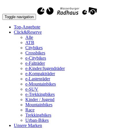
Toggle navigation
Top-Angebote
Click&Reserve
Alle
ATB
Citybikes
Crossbikes
e-Citybikes
e-Falträder
e-Kinder/Jugendräder
e-Kompakträder
e-Lastenräder
e-Mountainbikes
e-SUV
e-Trekkingbikes
Kinder / Jugend
Mountainbikes
Race
Trekkingbikes
Urban-Bikes
Unsere Marken