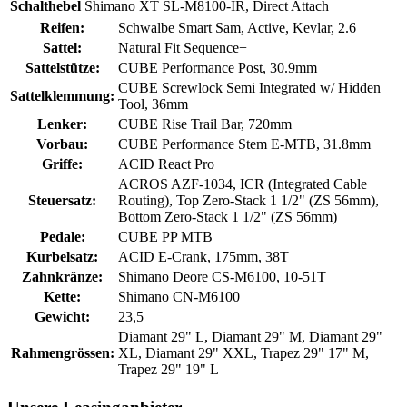
Schalthebel
Shimano XT SL-M8100-IR, Direct Attach
Reifen:
Schwalbe Smart Sam, Active, Kevlar, 2.6
Sattel:
Natural Fit Sequence+
Sattelstütze:
CUBE Performance Post, 30.9mm
CUBE Screwlock Semi Integrated w/ Hidden
Sattelklemmung:
Tool, 36mm
Lenker:
CUBE Rise Trail Bar, 720mm
Vorbau:
CUBE Performance Stem E-MTB, 31.8mm
Griffe:
ACID React Pro
ACROS AZF-1034, ICR (Integrated Cable
Steuersatz:
Routing), Top Zero-Stack 1 1/2" (ZS 56mm),
Bottom Zero-Stack 1 1/2" (ZS 56mm)
Pedale:
CUBE PP MTB
Kurbelsatz:
ACID E-Crank, 175mm, 38T
Zahnkränze:
Shimano Deore CS-M6100, 10-51T
Kette:
Shimano CN-M6100
Gewicht:
23,5
Diamant 29" L, Diamant 29" M, Diamant 29"
Rahmengrössen:
XL, Diamant 29" XXL, Trapez 29" 17" M,
Trapez 29" 19" L