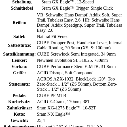
Schaltung
Sram GX Eagle™, 12-Speed
Schalthebel
Sram GX Eagle™ Trigger, Single Click
VR: Schwalbe Hans Dampf, Addix Soft, Super
Trail, Tubeless Easy, 2.6, HR: Schwalbe Hans
Reifen:
Dampf, Addix Speedgrip, Super Trail, Tubeless
Easy, 2.6
Sattel:
Natural Fit Venec
CUBE Dropper Post, Handlebar Lever, Internal
Sattelstütze:
Cable Routing, 30.9mm (XS, S: 100mm)
Sattelklemmung:
CUBE Screwlock Semi Integrated, 34.9mm
Lenker:
Newmen Evolution SL 318.25, 780mm
Vorbau:
CUBE Performance Stem E-MTB, 31.8mm
Griffe:
ACID Disrupt, Soft Compound
ACROS AZX-1032, BlockLock 120°, Top
Steuersatz:
Zero-Stack 1 1/2" (ZS 56mm), Bottom Zero-
Stack 1 1/2" (ZS 56mm)
Pedale:
CUBE PP MTB
Kurbelsatz:
ACID E-Crank, 170mm, 38T
Zahnkränze:
Sram XG-1275 Eagle™, 10-52T
Kette:
Sram NX Eagle™
Gewicht:
25,4
Rahmengrössen:
Diamant 27,5" S, Diamant 27,5" XS