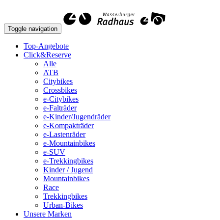
Toggle navigation
Top-Angebote
Click&Reserve
Alle
ATB
Citybikes
Crossbikes
e-Citybikes
e-Falträder
e-Kinder/Jugendräder
e-Kompakträder
e-Lastenräder
e-Mountainbikes
e-SUV
e-Trekkingbikes
Kinder / Jugend
Mountainbikes
Race
Trekkingbikes
Urban-Bikes
Unsere Marken