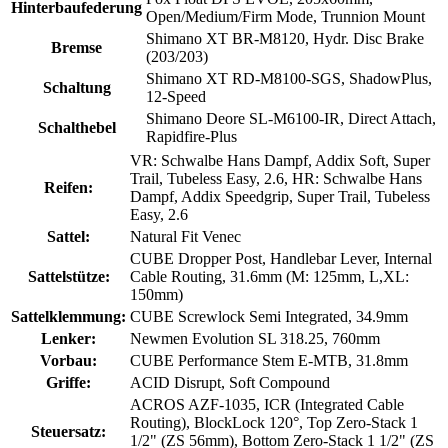
Hinterbaufederung
Open/Medium/Firm Mode, Trunnion Mount
Shimano XT BR-M8120, Hydr. Disc Brake
Bremse
(203/203)
Shimano XT RD-M8100-SGS, ShadowPlus,
Schaltung
12-Speed
Shimano Deore SL-M6100-IR, Direct Attach,
Schalthebel
Rapidfire-Plus
VR: Schwalbe Hans Dampf, Addix Soft, Super
Trail, Tubeless Easy, 2.6, HR: Schwalbe Hans
Reifen:
Dampf, Addix Speedgrip, Super Trail, Tubeless
Easy, 2.6
Sattel:
Natural Fit Venec
CUBE Dropper Post, Handlebar Lever, Internal
Sattelstütze:
Cable Routing, 31.6mm (M: 125mm, L,XL:
150mm)
Sattelklemmung:
CUBE Screwlock Semi Integrated, 34.9mm
Lenker:
Newmen Evolution SL 318.25, 760mm
Vorbau:
CUBE Performance Stem E-MTB, 31.8mm
Griffe:
ACID Disrupt, Soft Compound
ACROS AZF-1035, ICR (Integrated Cable
Routing), BlockLock 120°, Top Zero-Stack 1
Steuersatz:
1/2" (ZS 56mm), Bottom Zero-Stack 1 1/2" (ZS