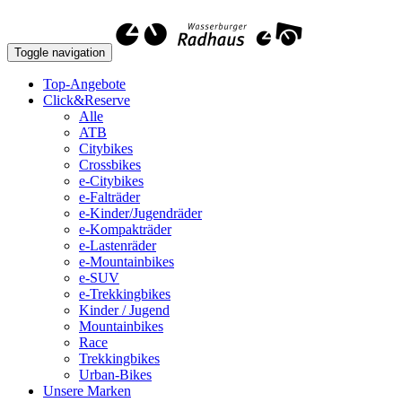
Toggle navigation
Top-Angebote
Click&Reserve
Alle
ATB
Citybikes
Crossbikes
e-Citybikes
e-Falträder
e-Kinder/Jugendräder
e-Kompakträder
e-Lastenräder
e-Mountainbikes
e-SUV
e-Trekkingbikes
Kinder / Jugend
Mountainbikes
Race
Trekkingbikes
Urban-Bikes
Unsere Marken