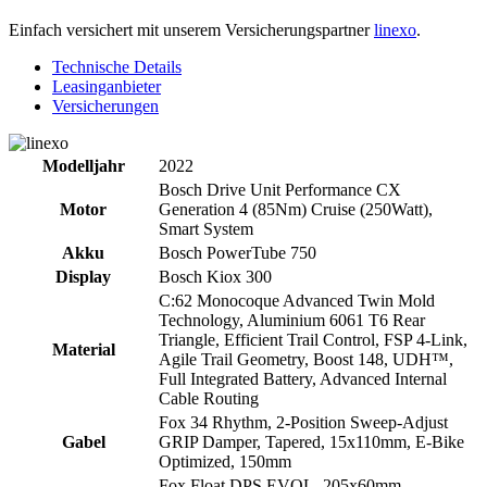
Einfach versichert mit unserem Versicherungspartner
linexo
.
Technische Details
Leasinganbieter
Versicherungen
Modelljahr
2022
Bosch Drive Unit Performance CX
Motor
Generation 4 (85Nm) Cruise (250Watt),
Smart System
Akku
Bosch PowerTube 750
Display
Bosch Kiox 300
C:62 Monocoque Advanced Twin Mold
Technology, Aluminium 6061 T6 Rear
Triangle, Efficient Trail Control, FSP 4-Link,
Material
Agile Trail Geometry, Boost 148, UDH™,
Full Integrated Battery, Advanced Internal
Cable Routing
Fox 34 Rhythm, 2-Position Sweep-Adjust
Gabel
GRIP Damper, Tapered, 15x110mm, E-Bike
Optimized, 150mm
Fox Float DPS EVOL, 205x60mm,