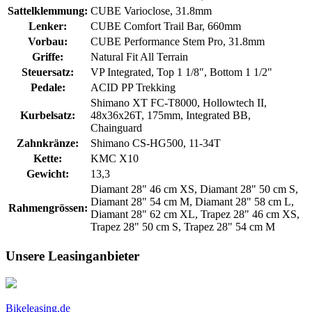
Sattelklemmung:
CUBE Varioclose, 31.8mm
Lenker:
CUBE Comfort Trail Bar, 660mm
Vorbau:
CUBE Performance Stem Pro, 31.8mm
Griffe:
Natural Fit All Terrain
Steuersatz:
VP Integrated, Top 1 1/8", Bottom 1 1/2"
Pedale:
ACID PP Trekking
Shimano XT FC-T8000, Hollowtech II,
Kurbelsatz:
48x36x26T, 175mm, Integrated BB,
Chainguard
Zahnkränze:
Shimano CS-HG500, 11-34T
Kette:
KMC X10
Gewicht:
13,3
Diamant 28" 46 cm XS, Diamant 28" 50 cm S,
Diamant 28" 54 cm M, Diamant 28" 58 cm L,
Rahmengrössen:
Diamant 28" 62 cm XL, Trapez 28" 46 cm XS,
Trapez 28" 50 cm S, Trapez 28" 54 cm M
Unsere Leasinganbieter
Bikeleasing.de