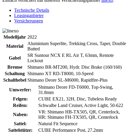
Einfach versichert mit unserem Versicherungspartner
linexo
.
Technische Details
Leasinganbieter
Versicherungen
Modelljahr
2022
Aluminium Superlite, Trekking Cross, Taper, Double
Material
Butted
SR Suntour NCX E RL Air T, 63mm, Remote
Gabel
Lockout
Bremse
Shimano BR-MT200, Hydr. Disc Brake (160/160)
Schaltung
Shimano XT RD-T8000, 10-Speed
Schalthebel
Shimano Deore SL-M6000, Rapidfire-Plus
Shimano Deore FD-T6000, Top-Swing,
Umwerfer:
31.8mm
Felgen:
CUBE EX21, 32H, Disc, Tubeless Ready
Reifen:
Schwalbe Land Cruiser, Active Light, 50-622
VR: Shimano HB-TX505, QR, Centerlock,
Naben:
HR: Shimano FH-TX505, QR, Centerlock
Sattel:
Natural Fit Sequence
Sattelstütze:
CUBE Performance Post, 27.2mm