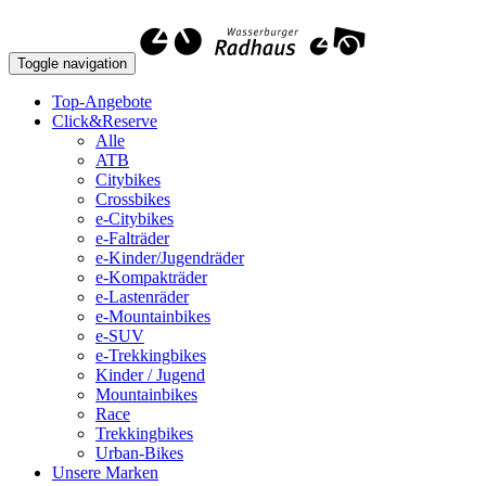
Toggle navigation
Top-Angebote
Click&Reserve
Alle
ATB
Citybikes
Crossbikes
e-Citybikes
e-Falträder
e-Kinder/Jugendräder
e-Kompakträder
e-Lastenräder
e-Mountainbikes
e-SUV
e-Trekkingbikes
Kinder / Jugend
Mountainbikes
Race
Trekkingbikes
Urban-Bikes
Unsere Marken