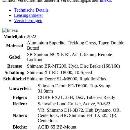
Einfach versichert mit unserem Versicherungspartner
linexo
.
Technische Details
Leasinganbieter
Versicherungen
Modelljahr
2022
Aluminium Superlite, Trekking Cross, Taper, Double
Material
Butted
SR Suntour NCX E RL Air T, 63mm, Remote
Gabel
Lockout
Bremse
Shimano BR-MT200, Hydr. Disc Brake (160/160)
Schaltung
Shimano XT RD-T8000, 10-Speed
Schalthebel
Shimano Deore SL-M6000, Rapidfire-Plus
Shimano Deore FD-T6000, Top-Swing,
Umwerfer:
31.8mm
Felgen:
CUBE EX21, 32H, Disc, Tubeless Ready
Reifen:
Schwalbe Land Cruiser, Active, 50-622
VR: Shimano DH-3D72, Hub Dynamo, QR,
Naben:
Centerlock, HR: Shimano FH-TX505, QR,
Centerlock
Bleche:
ACID 65 BB-Mount