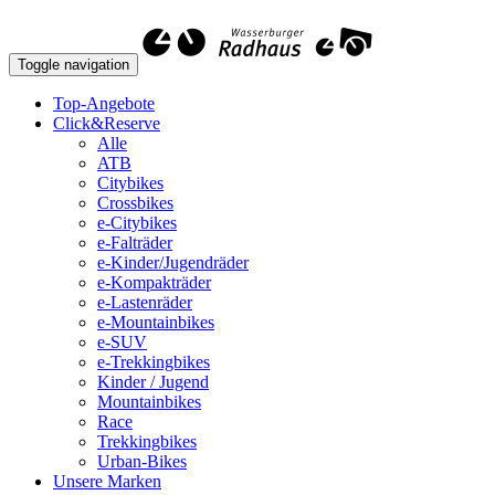
Toggle navigation
Top-Angebote
Click&Reserve
Alle
ATB
Citybikes
Crossbikes
e-Citybikes
e-Falträder
e-Kinder/Jugendräder
e-Kompakträder
e-Lastenräder
e-Mountainbikes
e-SUV
e-Trekkingbikes
Kinder / Jugend
Mountainbikes
Race
Trekkingbikes
Urban-Bikes
Unsere Marken