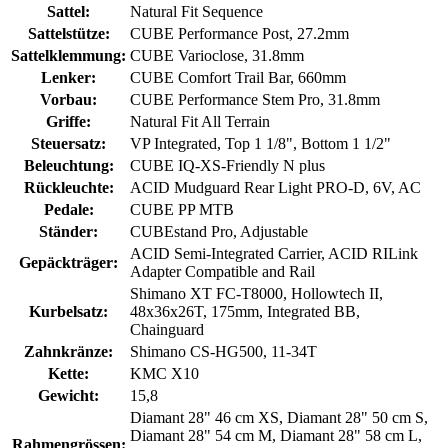
Sattel:
Natural Fit Sequence
Sattelstütze:
CUBE Performance Post, 27.2mm
Sattelklemmung:
CUBE Varioclose, 31.8mm
Lenker:
CUBE Comfort Trail Bar, 660mm
Vorbau:
CUBE Performance Stem Pro, 31.8mm
Griffe:
Natural Fit All Terrain
Steuersatz:
VP Integrated, Top 1 1/8", Bottom 1 1/2"
Beleuchtung:
CUBE IQ-XS-Friendly N plus
Rückleuchte:
ACID Mudguard Rear Light PRO-D, 6V, AC
Pedale:
CUBE PP MTB
Ständer:
CUBEstand Pro, Adjustable
ACID Semi-Integrated Carrier, ACID RILink
Gepäckträger:
Adapter Compatible and Rail
Shimano XT FC-T8000, Hollowtech II,
Kurbelsatz:
48x36x26T, 175mm, Integrated BB,
Chainguard
Zahnkränze:
Shimano CS-HG500, 11-34T
Kette:
KMC X10
Gewicht:
15,8
Diamant 28" 46 cm XS, Diamant 28" 50 cm S,
Diamant 28" 54 cm M, Diamant 28" 58 cm L,
Rahmengrössen: