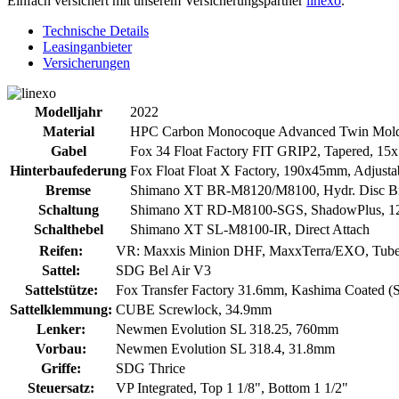
Einfach versichert mit unserem Versicherungspartner
linexo
.
Technische Details
Leasinganbieter
Versicherungen
Modelljahr
2022
Material
HPC Carbon Monocoque Advanced Twin Mold 
Gabel
Fox 34 Float Factory FIT GRIP2, Tapered, 1
Hinterbaufederung
Fox Float Float X Factory, 190x45mm, Adjust
Bremse
Shimano XT BR-M8120/M8100, Hydr. Disc Br
Schaltung
Shimano XT RD-M8100-SGS, ShadowPlus, 1
Schalthebel
Shimano XT SL-M8100-IR, Direct Attach
Reifen:
VR: Maxxis Minion DHF, MaxxTerra/EXO, Tubel
Sattel:
SDG Bel Air V3
Sattelstütze:
Fox Transfer Factory 31.6mm, Kashima Coated
Sattelklemmung:
CUBE Screwlock, 34.9mm
Lenker:
Newmen Evolution SL 318.25, 760mm
Vorbau:
Newmen Evolution SL 318.4, 31.8mm
Griffe:
SDG Thrice
Steuersatz:
VP Integrated, Top 1 1/8", Bottom 1 1/2"