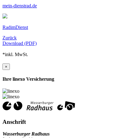
mein-dienstrad.de
RadimDienst
Zurück
Download (PDF)
*inkl. MwSt.
×
Ihre linexo Versicherung
Anschrift
Wasserburger Radhaus