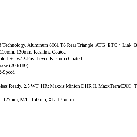
Technology, Aluminum 6061 T6 Rear Triangle, ATG, ETC 4-Link, 
5x110mm, 130mm, Kashima Coated
able LSC w/ 2-Pos. Lever, Kashima Coated
ake (203/180)
2-Speed
ess Ready, 2.5 WT, HR: Maxxis Minion DHR II, MaxxTerra/EXO, T
 (S: 125mm, M/L: 150mm, XL: 175mm)