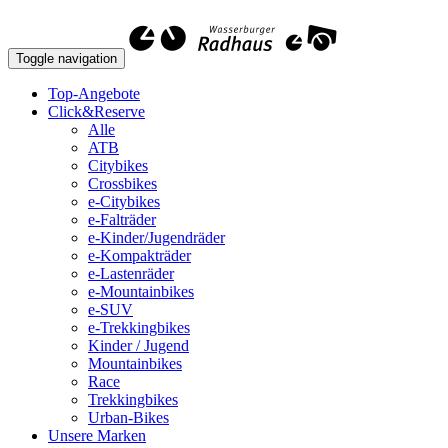
Toggle navigation
Top-Angebote
Click&Reserve
Alle
ATB
Citybikes
Crossbikes
e-Citybikes
e-Falträder
e-Kinder/Jugendräder
e-Kompakträder
e-Lastenräder
e-Mountainbikes
e-SUV
e-Trekkingbikes
Kinder / Jugend
Mountainbikes
Race
Trekkingbikes
Urban-Bikes
Unsere Marken