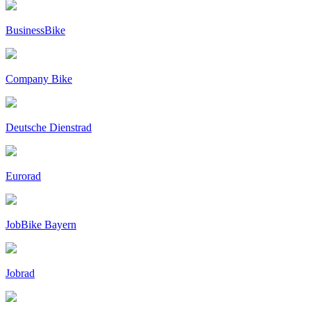
BusinessBike
Company Bike
Deutsche Dienstrad
Eurorad
JobBike Bayern
Jobrad