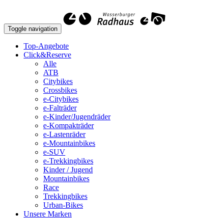
Toggle navigation
Top-Angebote
Click&Reserve
Alle
ATB
Citybikes
Crossbikes
e-Citybikes
e-Falträder
e-Kinder/Jugendräder
e-Kompakträder
e-Lastenräder
e-Mountainbikes
e-SUV
e-Trekkingbikes
Kinder / Jugend
Mountainbikes
Race
Trekkingbikes
Urban-Bikes
Unsere Marken