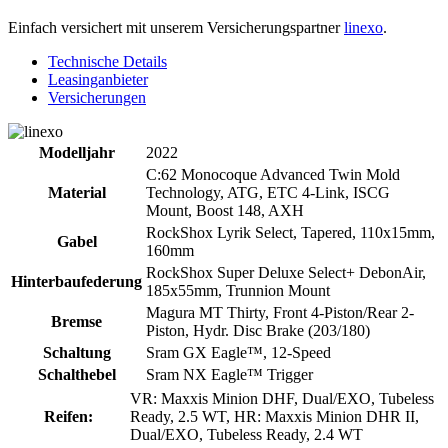
Einfach versichert mit unserem Versicherungspartner
linexo
.
Technische Details
Leasinganbieter
Versicherungen
Modelljahr
2022
C:62 Monocoque Advanced Twin Mold
Material
Technology, ATG, ETC 4-Link, ISCG
Mount, Boost 148, AXH
RockShox Lyrik Select, Tapered, 110x15mm,
Gabel
160mm
RockShox Super Deluxe Select+ DebonAir,
Hinterbaufederung
185x55mm, Trunnion Mount
Magura MT Thirty, Front 4-Piston/Rear 2-
Bremse
Piston, Hydr. Disc Brake (203/180)
Schaltung
Sram GX Eagle™, 12-Speed
Schalthebel
Sram NX Eagle™ Trigger
VR: Maxxis Minion DHF, Dual/EXO, Tubeless
Reifen:
Ready, 2.5 WT, HR: Maxxis Minion DHR II,
Dual/EXO, Tubeless Ready, 2.4 WT