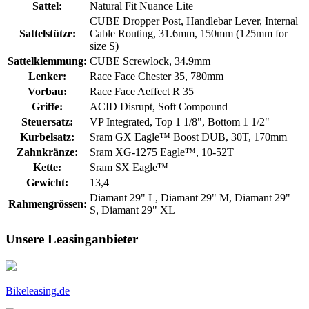
Sattel:
Natural Fit Nuance Lite
CUBE Dropper Post, Handlebar Lever, Internal
Sattelstütze:
Cable Routing, 31.6mm, 150mm (125mm for
size S)
Sattelklemmung:
CUBE Screwlock, 34.9mm
Lenker:
Race Face Chester 35, 780mm
Vorbau:
Race Face Aeffect R 35
Griffe:
ACID Disrupt, Soft Compound
Steuersatz:
VP Integrated, Top 1 1/8", Bottom 1 1/2"
Kurbelsatz:
Sram GX Eagle™ Boost DUB, 30T, 170mm
Zahnkränze:
Sram XG-1275 Eagle™, 10-52T
Kette:
Sram SX Eagle™
Gewicht:
13,4
Diamant 29" L, Diamant 29" M, Diamant 29"
Rahmengrössen:
S, Diamant 29" XL
Unsere Leasinganbieter
Bikeleasing.de