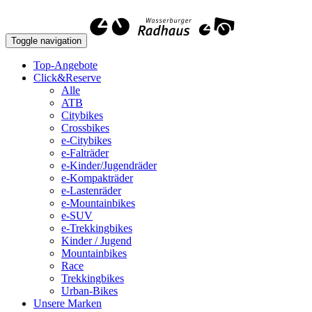
Toggle navigation
Top-Angebote
Click&Reserve
Alle
ATB
Citybikes
Crossbikes
e-Citybikes
e-Falträder
e-Kinder/Jugendräder
e-Kompakträder
e-Lastenräder
e-Mountainbikes
e-SUV
e-Trekkingbikes
Kinder / Jugend
Mountainbikes
Race
Trekkingbikes
Urban-Bikes
Unsere Marken