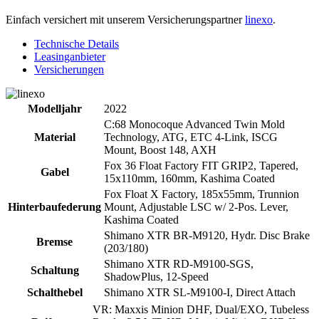
Einfach versichert mit unserem Versicherungspartner
linexo
.
Technische Details
Leasinganbieter
Versicherungen
Modelljahr
2022
C:68 Monocoque Advanced Twin Mold
Material
Technology, ATG, ETC 4-Link, ISCG
Mount, Boost 148, AXH
Fox 36 Float Factory FIT GRIP2, Tapered,
Gabel
15x110mm, 160mm, Kashima Coated
Fox Float X Factory, 185x55mm, Trunnion
Hinterbaufederung
Mount, Adjustable LSC w/ 2-Pos. Lever,
Kashima Coated
Shimano XTR BR-M9120, Hydr. Disc Brake
Bremse
(203/180)
Shimano XTR RD-M9100-SGS,
Schaltung
ShadowPlus, 12-Speed
Schalthebel
Shimano XTR SL-M9100-I, Direct Attach
VR: Maxxis Minion DHF, Dual/EXO, Tubeless