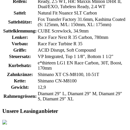
Reifen:
Ready, 2.5 WT, HR: Maxxis Minion DHR II,
Dual/EXO, Tubeless Ready, 2.4 WT
Sattel:
Natural Fit Nuance SLT Carbon
Fox Transfer Factory 31.6mm, Kashima Coated
Sattelstütze:
(S: 125mm, M/L: 150mm, XL: 175mm)
Sattelklemmung:
CUBE Screwlock, 34.9mm
Lenker:
Race Face Next R 35 Carbon, 780mm
Vorbau:
Race Face Turbine R 35
Griffe:
ACID Disrupt, Soft Compound
Steuersatz:
VP Integrated, Top 1 1/8", Bottom 1 1/2"
e*thirteen LG1 EN Race Carbon, 30T, Boost,
Kurbelsatz:
170mm
Zahnkränze:
Shimano XT CS-M8100, 10-51T
Kette:
Shimano CN-M8100
Gewicht:
12,9
Diamant 29" L, Diamant 29" M, Diamant 29"
Rahmengrössen:
S, Diamant 29" XL
Unsere Leasinganbieter