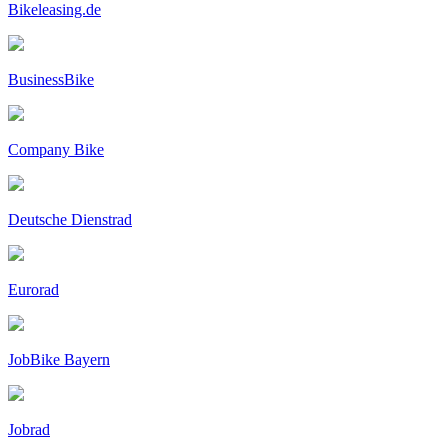
Bikeleasing.de
BusinessBike
Company Bike
Deutsche Dienstrad
Eurorad
JobBike Bayern
Jobrad