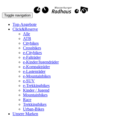
Toggle navigation
Top-Angebote
Click&Reserve
Alle
ATB
Citybikes
Crossbikes
e-Citybikes
e-Falträder
e-Kinder/Jugendräder
e-Kompakträder
e-Lastenräder
e-Mountainbikes
e-SUV
e-Trekkingbikes
Kinder / Jugend
Mountainbikes
Race
Trekkingbikes
Urban-Bikes
Unsere Marken