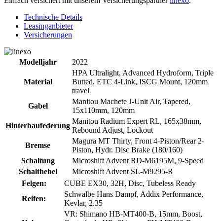
Einfach versichert mit unserem Versicherungspartner
linexo
.
Technische Details
Leasinganbieter
Versicherungen
Modelljahr
2022
HPA Ultralight, Advanced Hydroform, Triple
Material
Butted, ETC 4-Link, ISCG Mount, 120mm
travel
Manitou Machete J-Unit Air, Tapered,
Gabel
15x110mm, 120mm
Manitou Radium Expert RL, 165x38mm,
Hinterbaufederung
Rebound Adjust, Lockout
Magura MT Thirty, Front 4-Piston/Rear 2-
Bremse
Piston, Hydr. Disc Brake (180/160)
Schaltung
Microshift Advent RD-M6195M, 9-Speed
Schalthebel
Microshift Advent SL-M9295-R
Felgen:
CUBE EX30, 32H, Disc, Tubeless Ready
Schwalbe Hans Dampf, Addix Performance,
Reifen:
Kevlar, 2.35
VR: Shimano HB-MT400-B, 15mm, Boost,