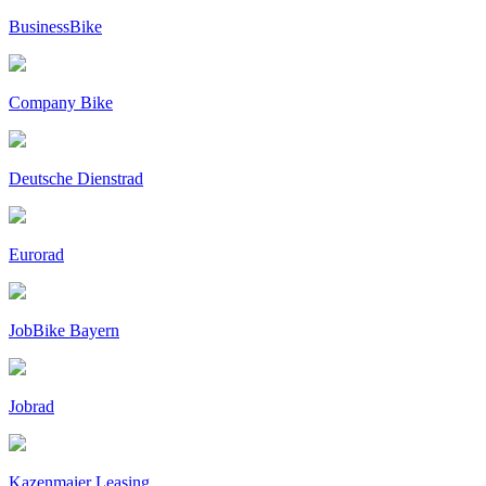
BusinessBike
Company Bike
Deutsche Dienstrad
Eurorad
JobBike Bayern
Jobrad
Kazenmaier Leasing