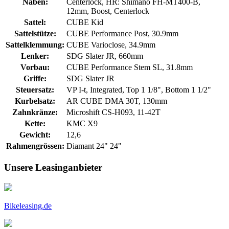
Naben:
Centerlock, HR: Shimano FH-MT400-B,
12mm, Boost, Centerlock
Sattel:
CUBE Kid
Sattelstütze:
CUBE Performance Post, 30.9mm
Sattelklemmung:
CUBE Varioclose, 34.9mm
Lenker:
SDG Slater JR, 660mm
Vorbau:
CUBE Performance Stem SL, 31.8mm
Griffe:
SDG Slater JR
Steuersatz:
VP I-t, Integrated, Top 1 1/8", Bottom 1 1/2"
Kurbelsatz:
AR CUBE DMA 30T, 130mm
Zahnkränze:
Microshift CS-H093, 11-42T
Kette:
KMC X9
Gewicht:
12,6
Rahmengrössen:
Diamant 24" 24"
Unsere Leasinganbieter
Bikeleasing.de