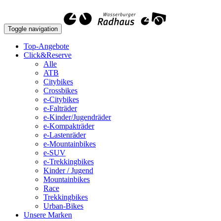
Toggle navigation
Top-Angebote
Click&Reserve
Alle
ATB
Citybikes
Crossbikes
e-Citybikes
e-Falträder
e-Kinder/Jugendräder
e-Kompakträder
e-Lastenräder
e-Mountainbikes
e-SUV
e-Trekkingbikes
Kinder / Jugend
Mountainbikes
Race
Trekkingbikes
Urban-Bikes
Unsere Marken