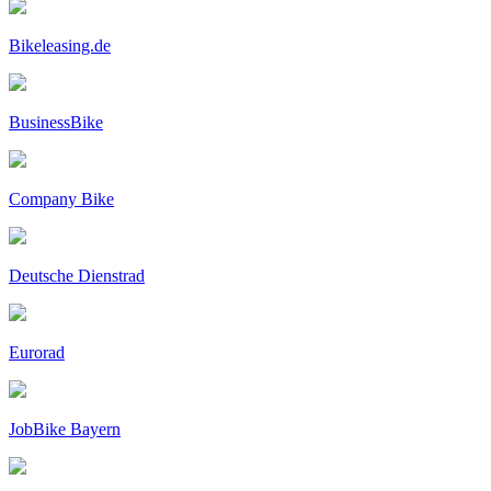
Bikeleasing.de
BusinessBike
Company Bike
Deutsche Dienstrad
Eurorad
JobBike Bayern