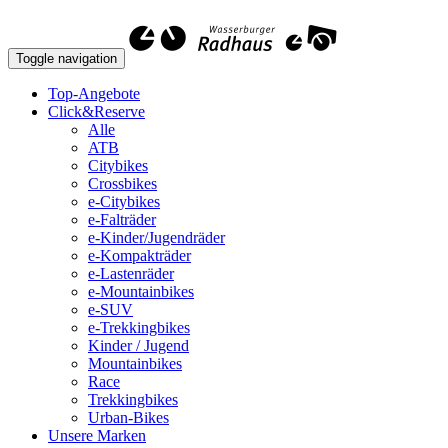
Toggle navigation
Top-Angebote
Click&Reserve
Alle
ATB
Citybikes
Crossbikes
e-Citybikes
e-Falträder
e-Kinder/Jugendräder
e-Kompakträder
e-Lastenräder
e-Mountainbikes
e-SUV
e-Trekkingbikes
Kinder / Jugend
Mountainbikes
Race
Trekkingbikes
Urban-Bikes
Unsere Marken