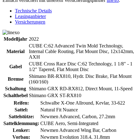
Einfach versichert mit unserem Versicherungspartner
linexo
.
Technische Details
Leasinganbieter
Versicherungen
Modelljahr
2022
CUBE C:62 Advanced Twin Mold Technology,
Material
Internal Cable Routing, Flat Mount Disc, 12x142mm,
AXH
CUBE Cross Race Disc C:62 Technology, 1 1/8" - 1
Gabel
1/2" Tapered, Flat Mount Disc
Shimano BR-RX810, Hydr. Disc Brake, Flat Mount
Bremse
(160/160)
Schaltung
Shimano GRX RD-RX812, Direct Mount, 11-Speed
Schalthebel
Shimano GRX ST-RX810
Reifen:
Schwalbe X-One Allround, Kevlar, 33-622
Sattel:
Natural Fit Nuance
Sattelstütze:
Newmen Advanced, Carbon, 27.2mm
Sattelklemmung:
CUBE Aero, Semi-Integrated
Lenker:
Newmen Advanced Wing Bar, Carbon
Vorbau:
Newmen Evolution 318.4, 31.8mm