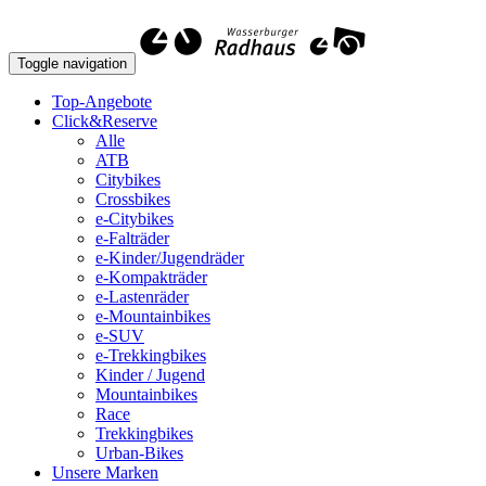
Toggle navigation
Top-Angebote
Click&Reserve
Alle
ATB
Citybikes
Crossbikes
e-Citybikes
e-Falträder
e-Kinder/Jugendräder
e-Kompakträder
e-Lastenräder
e-Mountainbikes
e-SUV
e-Trekkingbikes
Kinder / Jugend
Mountainbikes
Race
Trekkingbikes
Urban-Bikes
Unsere Marken