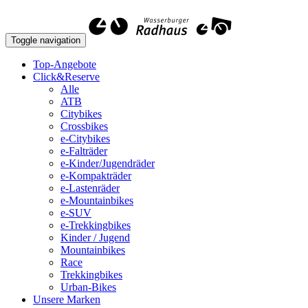
Toggle navigation
Top-Angebote
Click&Reserve
Alle
ATB
Citybikes
Crossbikes
e-Citybikes
e-Falträder
e-Kinder/Jugendräder
e-Kompakträder
e-Lastenräder
e-Mountainbikes
e-SUV
e-Trekkingbikes
Kinder / Jugend
Mountainbikes
Race
Trekkingbikes
Urban-Bikes
Unsere Marken