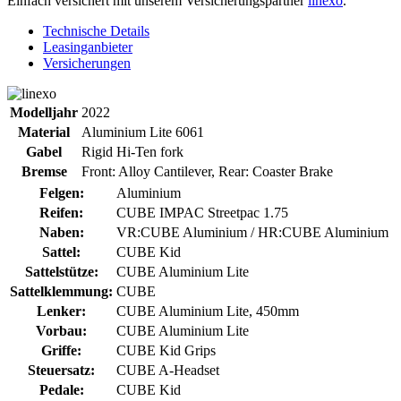
Einfach versichert mit unserem Versicherungspartner
linexo
.
Technische Details
Leasinganbieter
Versicherungen
Modelljahr
2022
Material
Aluminium Lite 6061
Gabel
Rigid Hi-Ten fork
Bremse
Front: Alloy Cantilever, Rear: Coaster Brake
Felgen:
Aluminium
Reifen:
CUBE IMPAC Streetpac 1.75
Naben:
VR:CUBE Aluminium / HR:CUBE Aluminium
Sattel:
CUBE Kid
Sattelstütze:
CUBE Aluminium Lite
Sattelklemmung:
CUBE
Lenker:
CUBE Aluminium Lite, 450mm
Vorbau:
CUBE Aluminium Lite
Griffe:
CUBE Kid Grips
Steuersatz:
CUBE A-Headset
Pedale:
CUBE Kid