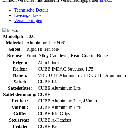
Einfach versichert mit unserem Versicherungspartner
linexo
.
Technische Details
Leasinganbieter
Versicherungen
Modelljahr
2022
Material
Aluminium Lite 6061
Gabel
Rigid Hi-Ten fork
Bremse
Front: Alloy Cantilever, Rear: Coaster Brake
Felgen:
Aluminium
Reifen:
CUBE IMPAC Streetpac 1.75
Naben:
VR:CUBE Aluminium / HR:CUBE Aluminium
Sattel:
CUBE Kid
Sattelstütze:
CUBE Aluminium Lite
Sattelklemmung:
CUBE
Lenker:
CUBE Aluminium Lite, 450mm
Vorbau:
CUBE Aluminium Lite
Griffe:
CUBE Kid Grips
Steuersatz:
CUBE A-Headset
Pedale:
CUBE Kid