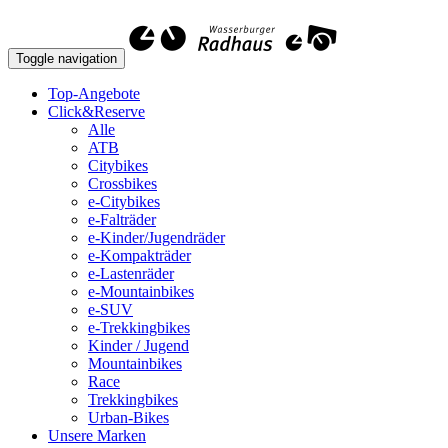
Toggle navigation
Top-Angebote
Click&Reserve
Alle
ATB
Citybikes
Crossbikes
e-Citybikes
e-Falträder
e-Kinder/Jugendräder
e-Kompakträder
e-Lastenräder
e-Mountainbikes
e-SUV
e-Trekkingbikes
Kinder / Jugend
Mountainbikes
Race
Trekkingbikes
Urban-Bikes
Unsere Marken