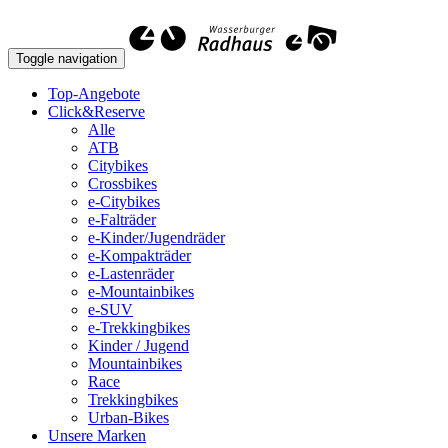
Toggle navigation
Top-Angebote
Click&Reserve
Alle
ATB
Citybikes
Crossbikes
e-Citybikes
e-Falträder
e-Kinder/Jugendräder
e-Kompakträder
e-Lastenräder
e-Mountainbikes
e-SUV
e-Trekkingbikes
Kinder / Jugend
Mountainbikes
Race
Trekkingbikes
Urban-Bikes
Unsere Marken