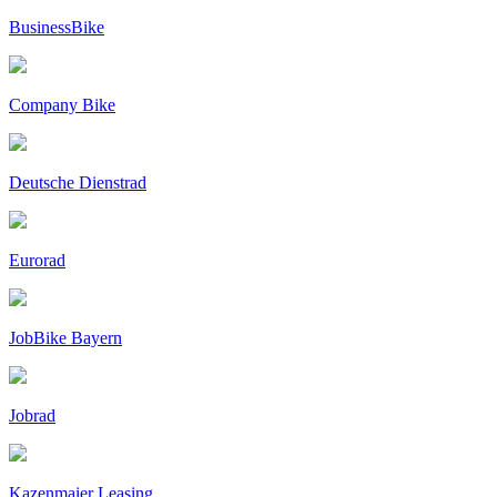
BusinessBike
Company Bike
Deutsche Dienstrad
Eurorad
JobBike Bayern
Jobrad
Kazenmaier Leasing