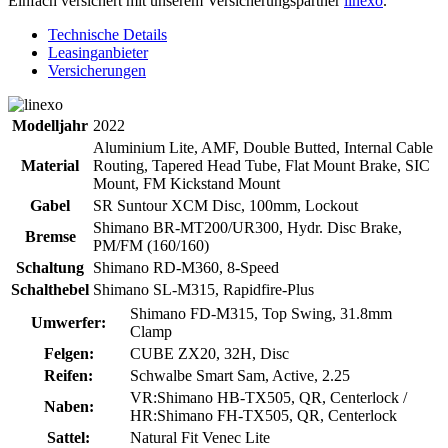
Einfach versichert mit unserem Versicherungspartner
linexo
.
Technische Details
Leasinganbieter
Versicherungen
Modelljahr
2022
Aluminium Lite, AMF, Double Butted, Internal Cable
Material
Routing, Tapered Head Tube, Flat Mount Brake, SIC
Mount, FM Kickstand Mount
Gabel
SR Suntour XCM Disc, 100mm, Lockout
Shimano BR-MT200/UR300, Hydr. Disc Brake,
Bremse
PM/FM (160/160)
Schaltung
Shimano RD-M360, 8-Speed
Schalthebel
Shimano SL-M315, Rapidfire-Plus
Shimano FD-M315, Top Swing, 31.8mm
Umwerfer:
Clamp
Felgen:
CUBE ZX20, 32H, Disc
Reifen:
Schwalbe Smart Sam, Active, 2.25
VR:Shimano HB-TX505, QR, Centerlock /
Naben:
HR:Shimano FH-TX505, QR, Centerlock
Sattel:
Natural Fit Venec Lite