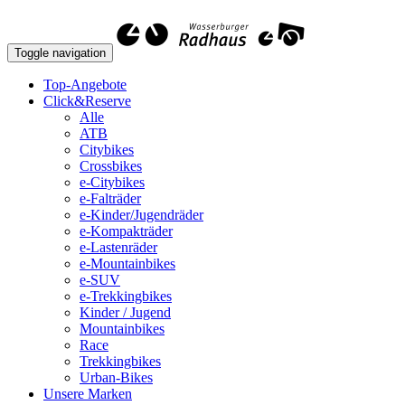
Toggle navigation
Top-Angebote
Click&Reserve
Alle
ATB
Citybikes
Crossbikes
e-Citybikes
e-Falträder
e-Kinder/Jugendräder
e-Kompakträder
e-Lastenräder
e-Mountainbikes
e-SUV
e-Trekkingbikes
Kinder / Jugend
Mountainbikes
Race
Trekkingbikes
Urban-Bikes
Unsere Marken