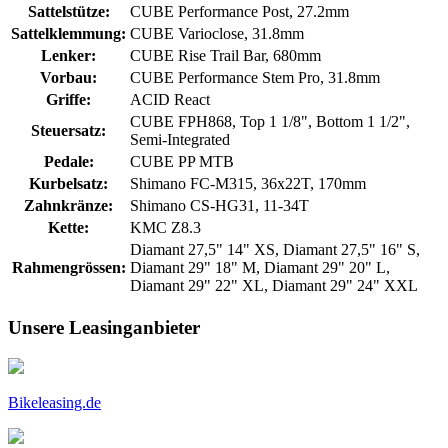
Sattelstütze:
CUBE Performance Post, 27.2mm
Sattelklemmung:
CUBE Varioclose, 31.8mm
Lenker:
CUBE Rise Trail Bar, 680mm
Vorbau:
CUBE Performance Stem Pro, 31.8mm
Griffe:
ACID React
CUBE FPH868, Top 1 1/8", Bottom 1 1/2",
Steuersatz:
Semi-Integrated
Pedale:
CUBE PP MTB
Kurbelsatz:
Shimano FC-M315, 36x22T, 170mm
Zahnkränze:
Shimano CS-HG31, 11-34T
Kette:
KMC Z8.3
Diamant 27,5" 14" XS, Diamant 27,5" 16" S,
Rahmengrössen:
Diamant 29" 18" M, Diamant 29" 20" L,
Diamant 29" 22" XL, Diamant 29" 24" XXL
Unsere Leasinganbieter
Bikeleasing.de