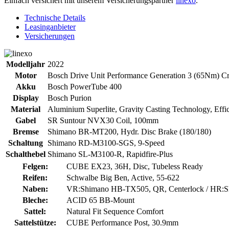
Einfach versichert mit unserem Versicherungspartner
linexo
.
Technische Details
Leasinganbieter
Versicherungen
Modelljahr
2022
Motor
Bosch Drive Unit Performance Generation 3 (65Nm) Cr
Akku
Bosch PowerTube 400
Display
Bosch Purion
Material
Aluminium Superlite, Gravity Casting Technology, Effic
Gabel
SR Suntour NVX30 Coil, 100mm
Bremse
Shimano BR-MT200, Hydr. Disc Brake (180/180)
Schaltung
Shimano RD-M3100-SGS, 9-Speed
Schalthebel
Shimano SL-M3100-R, Rapidfire-Plus
Felgen:
CUBE EX23, 36H, Disc, Tubeless Ready
Reifen:
Schwalbe Big Ben, Active, 55-622
Naben:
VR:Shimano HB-TX505, QR, Centerlock / HR:S
Bleche:
ACID 65 BB-Mount
Sattel:
Natural Fit Sequence Comfort
Sattelstütze:
CUBE Performance Post, 30.9mm