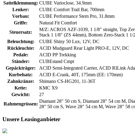
Sattelklemmung:
CUBE Varioclose, 34.9mm
Lenker:
CUBE Comfort Trail Bar, 700mm
Vorbau:
CUBE Performance Stem Pro, 31.8mm
Griffe:
Natural Fit Comfort
M/Z: ACROS AZF-1039, 1 1/8" straight, Top Zer
Steuersatz:
Stack 1 1/8" (ZS 44mm), Bottom Zero-Stack 1 1
Beleuchtung:
CUBE Shiny 50 Lux, 12V, DC
Rückleuchte:
ACID Mudguard Rear Light PRO-E, 12V, DC
Pedale:
ACID PP Trekking
Ständer:
CUBEstand Cmpt
Gepäckträger:
ACID Semi-Integrated Carrier, ACID RILink Ada
Kurbelsatz:
ACID E-Crank, 40T, 175mm (EE: 170mm)
Zahnkränze:
Shimano CS-HG201, 11-36T
Kette:
KMC X9
Gewicht:
27
Diamant 28" 50 cm S, Diamant 28" 54 cm M, Dia
Rahmengrössen:
28" 50 cm S, Wave 28" 54 cm M, Wave 28" 58 c
Unsere Leasinganbieter