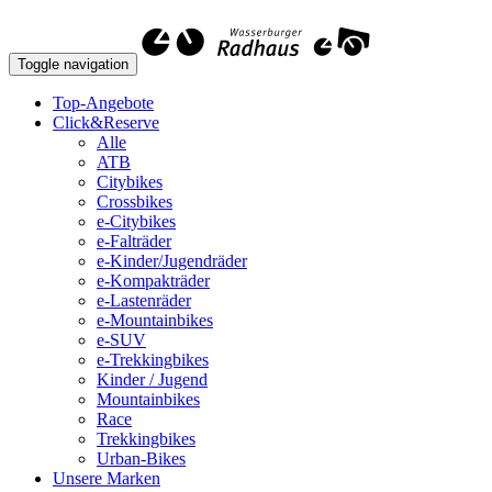
Toggle navigation
Top-Angebote
Click&Reserve
Alle
ATB
Citybikes
Crossbikes
e-Citybikes
e-Falträder
e-Kinder/Jugendräder
e-Kompakträder
e-Lastenräder
e-Mountainbikes
e-SUV
e-Trekkingbikes
Kinder / Jugend
Mountainbikes
Race
Trekkingbikes
Urban-Bikes
Unsere Marken