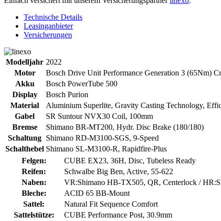
Einfach versichert mit unserem Versicherungspartner
linexo
.
Technische Details
Leasinganbieter
Versicherungen
Modelljahr
2022
Motor
Bosch Drive Unit Performance Generation 3 (65Nm) Cr
Akku
Bosch PowerTube 500
Display
Bosch Purion
Material
Aluminium Superlite, Gravity Casting Technology, Effic
Gabel
SR Suntour NVX30 Coil, 100mm
Bremse
Shimano BR-MT200, Hydr. Disc Brake (180/180)
Schaltung
Shimano RD-M3100-SGS, 9-Speed
Schalthebel
Shimano SL-M3100-R, Rapidfire-Plus
Felgen:
CUBE EX23, 36H, Disc, Tubeless Ready
Reifen:
Schwalbe Big Ben, Active, 55-622
Naben:
VR:Shimano HB-TX505, QR, Centerlock / HR:S
Bleche:
ACID 65 BB-Mount
Sattel:
Natural Fit Sequence Comfort
Sattelstütze:
CUBE Performance Post, 30.9mm