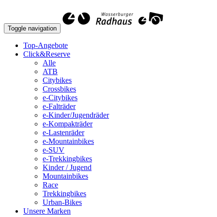
Toggle navigation
Top-Angebote
Click&Reserve
Alle
ATB
Citybikes
Crossbikes
e-Citybikes
e-Falträder
e-Kinder/Jugendräder
e-Kompakträder
e-Lastenräder
e-Mountainbikes
e-SUV
e-Trekkingbikes
Kinder / Jugend
Mountainbikes
Race
Trekkingbikes
Urban-Bikes
Unsere Marken