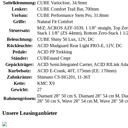
Sattelklemmung:
CUBE Varioclose, 34.9mm
Lenker:
CUBE Comfort Trail Bar, 700mm
Vorbau:
CUBE Performance Stem Pro, 31.8mm
Griffe:
Natural Fit Comfort
M/Z: ACROS AZF-1039, 1 1/8" straight, Top Zer
Steuersatz:
Stack 1 1/8" (ZS 44mm), Bottom Zero-Stack 1 1
Beleuchtung:
CUBE Shiny 50 Lux, 12V, DC
Rückleuchte:
ACID Mudguard Rear Light PRO-E, 12V, DC
Pedale:
ACID PP Trekking
Ständer:
CUBEstand Cmpt
Gepäckträger:
ACID Semi-Integrated Carrier, ACID RILink Ada
Kurbelsatz:
ACID E-Crank, 40T, 175mm (EE: 170mm)
Zahnkränze:
Shimano CS-HG201, 11-36T
Kette:
KMC X9
Gewicht:
27
Diamant 28" 50 cm S, Diamant 28" 54 cm M, Dia
Rahmengrössen:
28" 50 cm S, Wave 28" 54 cm M, Wave 28" 58 c
Unsere Leasinganbieter