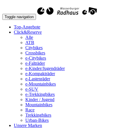
Toggle navigation
Top-Angebote
Click&Reserve
Alle
ATB
Citybikes
Crossbikes
e-Citybikes
e-Falträder
e-Kinder/Jugendräder
e-Kompakträder
e-Lastenräder
e-Mountainbikes
e-SUV
e-Trekkingbikes
Kinder / Jugend
Mountainbikes
Race
Trekkingbikes
Urban-Bikes
Unsere Marken