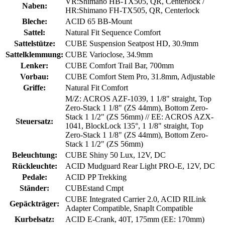
VR:Shimano HB-TX505, QR, Centerlock /
Naben:
HR:Shimano FH-TX505, QR, Centerlock
Bleche:
ACID 65 BB-Mount
Sattel:
Natural Fit Sequence Comfort
Sattelstütze:
CUBE Suspension Seatpost HD, 30.9mm
Sattelklemmung:
CUBE Varioclose, 34.9mm
Lenker:
CUBE Comfort Trail Bar, 700mm
Vorbau:
CUBE Comfort Stem Pro, 31.8mm, Adjustable
Griffe:
Natural Fit Comfort
M/Z: ACROS AZF-1039, 1 1/8" straight, Top
Zero-Stack 1 1/8" (ZS 44mm), Bottom Zero-
Stack 1 1/2" (ZS 56mm) // EE: ACROS AZX-
Steuersatz:
1041, BlockLock 135°, 1 1/8" straight, Top
Zero-Stack 1 1/8" (ZS 44mm), Bottom Zero-
Stack 1 1/2" (ZS 56mm)
Beleuchtung:
CUBE Shiny 50 Lux, 12V, DC
Rückleuchte:
ACID Mudguard Rear Light PRO-E, 12V, DC
Pedale:
ACID PP Trekking
Ständer:
CUBEstand Cmpt
CUBE Integrated Carrier 2.0, ACID RILink
Gepäckträger:
Adapter Compatible, SnapIt Compatible
Kurbelsatz:
ACID E-Crank, 40T, 175mm (EE: 170mm)