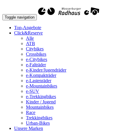
Toggle navigation
Top-Angebote
Click&Reserve
Alle
ATB
Citybikes
Crossbikes
e-Citybikes
e-Falträder
e-Kinder/Jugendräder
e-Kompakträder
e-Lastenräder
e-Mountainbikes
e-SUV
e-Trekkingbikes
Kinder / Jugend
Mountainbikes
Race
Trekkingbikes
Urban-Bikes
Unsere Marken