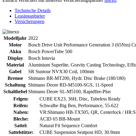
Einfach versichert mit unserem Versicherungspartner
linexo
.
Technische Details
Leasinganbieter
Versicherungen
Modelljahr
2022
Motor
Bosch Drive Unit Performance Generation 3 (65Nm) Cr
Akku
Bosch PowerTube 500
Display
Bosch Intuvia
Material
Aluminium Superlite, Gravity Casting Technology, Effic
Gabel
SR Suntour NVX30 Coil, 100mm
Bremse
Shimano BR-MT200, Hydr. Disc Brake (180/180)
Schaltung
Shimano Deore RD-M5100-SGS, 11-Speed
Schalthebel
Shimano Deore SL-M5100, Rapidfire-Plus
Felgen:
CUBE EX23, 36H, Disc, Tubeless Ready
Reifen:
Schwalbe Big Ben, Performance, 55-622
Naben:
VR:Shimano HB-TX505, QR, Centerlock / HR:S
Bleche:
ACID 65 BB-Mount
Sattel:
Natural Fit Sequence Comfort
Sattelstütze:
CUBE Suspension Seatpost HD, 30.9mm