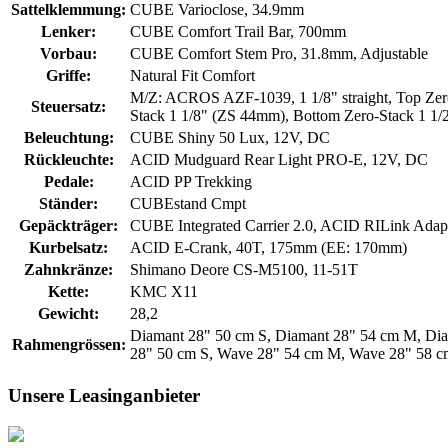
Sattelklemmung:
CUBE Varioclose, 34.9mm
Lenker:
CUBE Comfort Trail Bar, 700mm
Vorbau:
CUBE Comfort Stem Pro, 31.8mm, Adjustable
Griffe:
Natural Fit Comfort
M/Z: ACROS AZF-1039, 1 1/8" straight, Top Zer
Steuersatz:
Stack 1 1/8" (ZS 44mm), Bottom Zero-Stack 1 1
Beleuchtung:
CUBE Shiny 50 Lux, 12V, DC
Rückleuchte:
ACID Mudguard Rear Light PRO-E, 12V, DC
Pedale:
ACID PP Trekking
Ständer:
CUBEstand Cmpt
Gepäckträger:
CUBE Integrated Carrier 2.0, ACID RILink Adapt
Kurbelsatz:
ACID E-Crank, 40T, 175mm (EE: 170mm)
Zahnkränze:
Shimano Deore CS-M5100, 11-51T
Kette:
KMC X11
Gewicht:
28,2
Diamant 28" 50 cm S, Diamant 28" 54 cm M, Dia
Rahmengrössen:
28" 50 cm S, Wave 28" 54 cm M, Wave 28" 58 c
Unsere Leasinganbieter