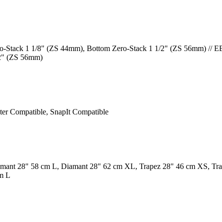
o-Stack 1 1/8" (ZS 44mm), Bottom Zero-Stack 1 1/2" (ZS 56mm) // E
/2" (ZS 56mm)
er Compatible, SnapIt Compatible
mant 28" 58 cm L, Diamant 28" 62 cm XL, Trapez 28" 46 cm XS, Tr
m L