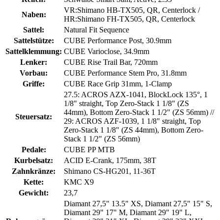
VR:Shimano HB-TX505, QR, Centerlock /
Naben:
HR:Shimano FH-TX505, QR, Centerlock
Sattel:
Natural Fit Sequence
Sattelstütze:
CUBE Performance Post, 30.9mm
Sattelklemmung:
CUBE Varioclose, 34.9mm
Lenker:
CUBE Rise Trail Bar, 720mm
Vorbau:
CUBE Performance Stem Pro, 31.8mm
Griffe:
CUBE Race Grip 31mm, 1-Clamp
27.5: ACROS AZX-1041, BlockLock 135°, 1
1/8" straight, Top Zero-Stack 1 1/8" (ZS
44mm), Bottom Zero-Stack 1 1/2" (ZS 56mm) //
Steuersatz:
29: ACROS AZF-1039, 1 1/8" straight, Top
Zero-Stack 1 1/8" (ZS 44mm), Bottom Zero-
Stack 1 1/2" (ZS 56mm)
Pedale:
CUBE PP MTB
Kurbelsatz:
ACID E-Crank, 175mm, 38T
Zahnkränze:
Shimano CS-HG201, 11-36T
Kette:
KMC X9
Gewicht:
23,7
Diamant 27,5" 13.5" XS, Diamant 27,5" 15" S,
Diamant 29" 17" M, Diamant 29" 19" L,