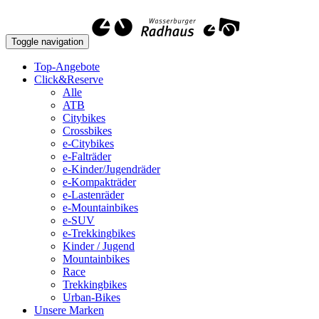
Toggle navigation
Top-Angebote
Click&Reserve
Alle
ATB
Citybikes
Crossbikes
e-Citybikes
e-Falträder
e-Kinder/Jugendräder
e-Kompakträder
e-Lastenräder
e-Mountainbikes
e-SUV
e-Trekkingbikes
Kinder / Jugend
Mountainbikes
Race
Trekkingbikes
Urban-Bikes
Unsere Marken