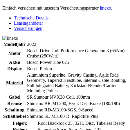
Einfach versichert mit unserem Versicherungspartner
linexo
.
Technische Details
Leasinganbieter
Versicherungen
Modelljahr
2022
Bosch Drive Unit Performance Generation 3 (65Nm)
Motor
Cruise (250Watt)
Akku
Bosch PowerTube 625
Display
Bosch Purion
Aluminium Superlite, Gravity Casting, Agile Ride
Geometry, Tapered Headtube, Internal Cable Routing,
Material
Full Integrated Battery, Kickstand/Fender/Carrier
Mounting Points
Gabel
SR Suntour NVX30 Coil, 100mm
Bremse
Shimano BR-MT200, Hydr. Disc Brake (180/180)
Schaltung
Shimano RD-M3100-SGS, 9-Speed
Schalthebel
Shimano SL-M3100-R, Rapidfire-Plus
Felgen:
Rodi Blackrock 23, 32H, Disc, Tubeless Ready
Reifen:
Schwalbe Smart Sam, Active, 2.35